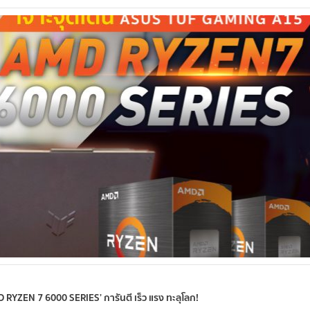
YZEN 7 6000 SERIES’ การันตี เร็ว แรง ทะลุโลก!