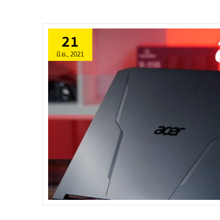
21
มิ.ย., 2021