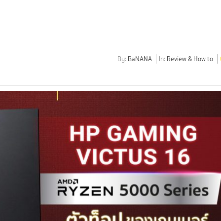
By:
BaNANA
In:
Review & How to