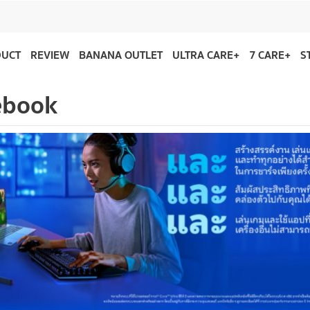
DUCT
REVIEW
BANANA OUTLET
ULTRA CARE+
7 CARE+
S
ebook