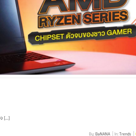
จ […]
By:
BaNANA
In:
Trends