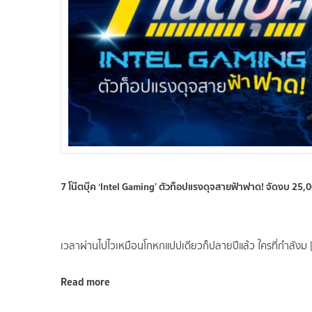
7 โน๊ตบุ๊ค ‘Intel Gaming’ ตัวท็อปแรงดุจสายฟ้าฟาด! จัดงบ 2
เวลาผ่านไปไวเหมือนโกหกแปปเดียวก็ปลายปีแล้ว ใครที่กำลังม 
Read more