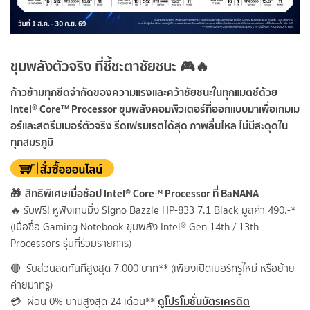
ขุมพลังตัวจริง ที่ชี้ชะตาชัยชนะ 🎮🔥
ก้าวข้ามทุกขีดจำกัดของความแรงและคว้าชัยชนะในทุกแมตช์ด้วย
Intel® Core™ Processor ขุมพลังคอมพิวเตอร์ที่ออกแบบมาเพื่อเกมเม
อร์และสตรีมเมอร์ตัวจริง รีดเฟรมเรตได้สุด ภาพลื่นไหล ไม่มีสะดุดใน
ทุกสมรภูมิ
🎁 สิทธิพิเศษเมื่อช้อป Intel® Core™ Processor ที่ BaNANA
🔥 รับฟรี! หูฟังเกมมิ่ง Signo Bazzle HP-833 7.1 Black มูลค่า 490.-*
(เมื่อซื้อ Gaming Notebook ขุมพลัง Intel® Gen 14th / 13th
Processors รุ่นที่ร่วมรายการ)
🔴 รับส่วนลดทันทีสูงสุด 7,000 บาท** (เพียงเปิดเบอร์ทรูใหม่ หรือย้าย
ค่ายมาทรู)
ดูโปรโมชั่นบัตรเครดิต
💳 ผ่อน 0% นานสูงสุด 24 เดือน**