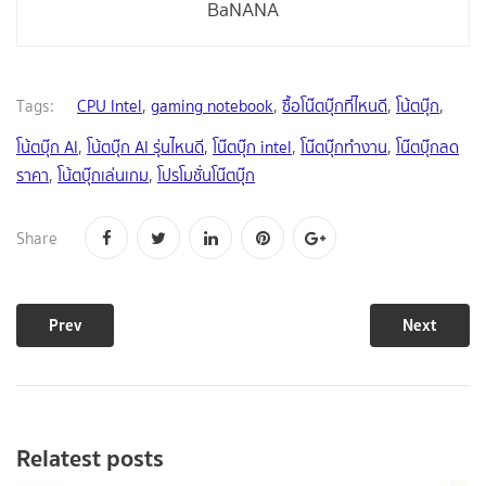
BaNANA
Tags:
CPU Intel
,
gaming notebook
,
ซื้อโน๊ตบุ๊กที่ไหนดี
,
โน้ตบุ๊ก
,
โน้ตบุ๊ก AI
,
โน้ตบุ๊ก AI รุ่นไหนดี
,
โน๊ตบุ๊ก intel
,
โน๊ตบุ๊กทำงาน
,
โน๊ตบุ๊กลด
ราคา
,
โน้ตบุ๊กเล่นเกม
,
โปรโมชั่นโน๊ตบุ๊ก
Share
Prev
Next
Relatest posts