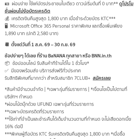
ดูโปรโม
🪪 ผ่อนง่าย ใช้แค่บัตรประชาชนใบเดียว ดาวน์เริ่มต้นที่ 0 บาท**
ชั่นผ่อนไม่ง้อบัตรเครดิต
💰 เครดิตเงินคืนสูงสุด 1,800 บาท เมื่อชำระด้วยบัตร KTC***
🖥️ Microsoft Office 365 Personal ราคาพิเศษ แลกซื้อเพิ่มเพียง
1,890 บาท (ปกติ 2,580 บาท)
📆 ตั้งแต่วันที่ 1 ส.ค. 69 – 30 ก.ย. 69
ช้อปง่ายๆ ได้เลย ที่ร้าน BaNANA ทุกสาขา หรือ BNN.in.th
📦 ช้อปออนไลน์ รับสินค้าทีร้านได้ใน 1 ชั่วโมง*
✅ มีของพร้อมส่ง บริการส่งฟรีทั่วประเทศ
สมัครเลย
รับสิทธิพิเศษที่มากกว่า สำหรับสมาชิก 7CLUB+
*สินค้ามีจำนวนจำกัด | *เฉพาะรุ่นที่ร่มรายการ | *เงื่อนไขเป็นไปตามที่
บริษัทฯ กำหนด
*ผ่อนโน้ตบุ๊กด้วย UFUND เฉพาะรุ่นที่ร่วมรายการ
**เฉพาะบัตรเครดิตที่ร่วมรายการ
**ใช้เท่าที่จำเป็นและชำระคืนได้เต็มจำนวนตามที่กำหนด จะไม่เสียดอกเบี้ย
16% ต่อปี
***พิเศษผู้ถือบัตร KTC รับเครดิตเงินคืนสูงสุด 1,800 บาท *เมื่อซื้อ