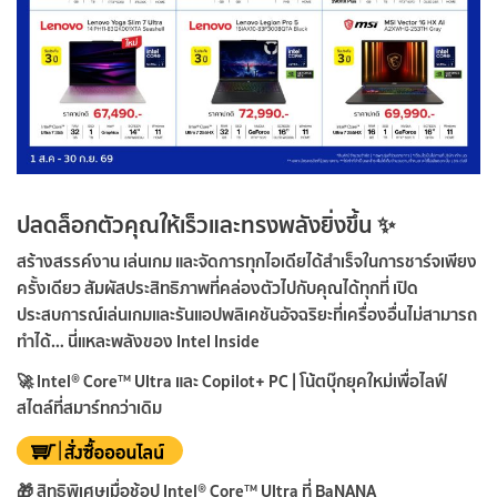
ปลดล็อกตัวคุณให้เร็วและทรงพลังยิ่งขึ้น ✨
สร้างสรรค์งาน เล่นเกม และจัดการทุกไอเดียได้สำเร็จในการชาร์จเพียง
ครั้งเดียว สัมผัสประสิทธิภาพที่คล่องตัวไปกับคุณได้ทุกที่ เปิด
ประสบการณ์เล่นเกมและรันแอปพลิเคชันอัจฉริยะที่เครื่องอื่นไม่สามารถ
ทำได้… นี่แหละพลังของ Intel Inside
🚀 Intel® Core™ Ultra และ Copilot+ PC | โน้ตบุ๊กยุคใหม่เพื่อไลฟ์
สไตล์ที่สมาร์ทกว่าเดิม
🎁 สิทธิพิเศษเมื่อช้อป Intel® Core™ Ultra ที่ BaNANA