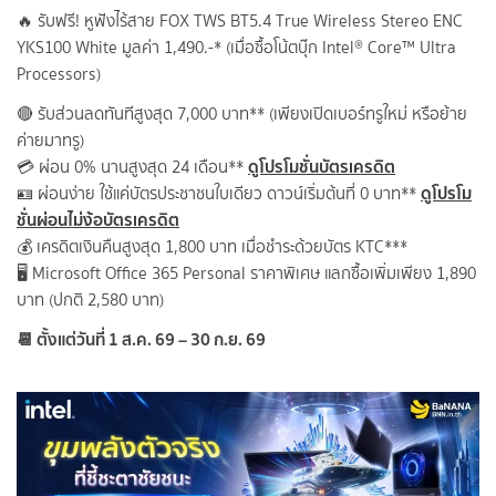
🔥 รับฟรี! หูฟังไร้สาย FOX TWS BT5.4 True Wireless Stereo ENC
YKS100 White มูลค่า 1,490.-* (เมื่อซื้อโน้ตบุ๊ก Intel® Core™ Ultra
Processors)
🔴 รับส่วนลดทันทีสูงสุด 7,000 บาท** (เพียงเปิดเบอร์ทรูใหม่ หรือย้าย
ค่ายมาทรู)
ดูโปรโมชั่นบัตรเครดิต
💳 ผ่อน 0% นานสูงสุด 24 เดือน**
ดูโปรโม
🪪 ผ่อนง่าย ใช้แค่บัตรประชาชนใบเดียว ดาวน์เริ่มต้นที่ 0 บาท**
ชั่นผ่อนไม่ง้อบัตรเครดิต
💰 เครดิตเงินคืนสูงสุด 1,800 บาท เมื่อชำระด้วยบัตร KTC***
🖥️ Microsoft Office 365 Personal ราคาพิเศษ แลกซื้อเพิ่มเพียง 1,890
บาท (ปกติ 2,580 บาท)
📆 ตั้งแต่วันที่ 1 ส.ค. 69 – 30 ก.ย. 69