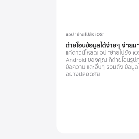
แอป "ย้ายไปยัง iOS"
ถ่ายโอนข้อมูลได้ง่ายๆ
ง่ายม
แค่ดาวน์โหลดแอป "ย้ายไปยัง i
Android
ของคุณ
ก็ถ่ายโอนรู
ข้อความ และอื่นๆ
รวมถึง
ข้อมูล
อย่าง
ปลอดภัย