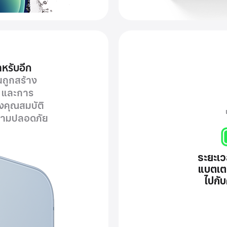
หรับอีก
นถูกสร้าง
อ
และการ
้ง
คุณสมบัติ
ามปลอดภัย
ระยะเ
แบตเตอ
ไปกั