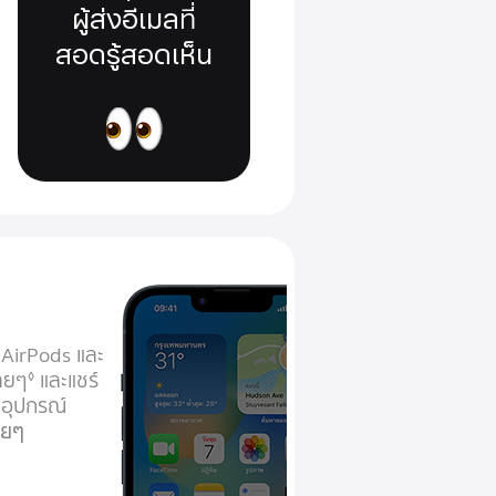
ผู้ส่งอีเมล
ที่
สอดรู้สอดเห็น
ง AirPods และ
ายๆ
และแชร์
◊
อุปกรณ์
ายๆ