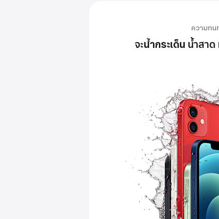
ความทน
จะ
น้ำสาด
น้ำกระเด็น