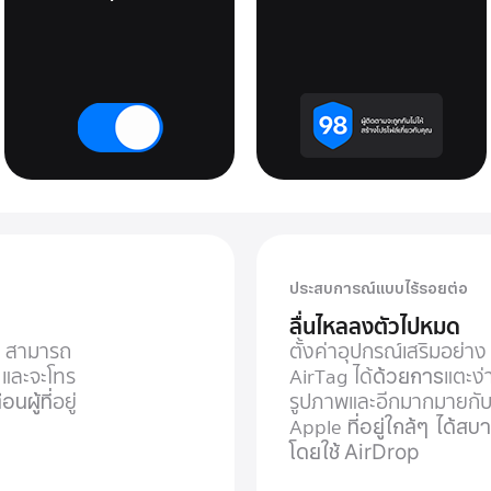
ประสบการณ์แบบไร้รอยต่อ
ลื่นไหลลงตัวไปหมด
o สามารถ
ตั้งค่าอุปกรณ์เสริมอย่า
และจะโทร
AirTag ได้
ด้วยการ
แตะง่
ตือน
ผู้ที่
อยู่
รูปภาพและอีกมากมายกับ
Apple
ที่อยู่ใกล้ๆ
ได้สบ
โดยใช้ AirDrop