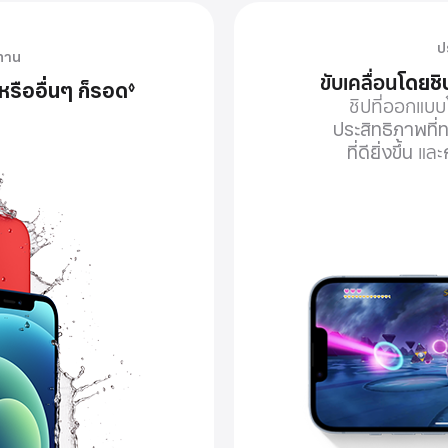
ป
ทาน
ขับเคลื่อน
โดยชิ
หรืออื่นๆ ก็รอด
◊
ชิปที่ออกแบ
ประสิทธิภาพ
ที
ที่ดียิ่งขึ้น
และ