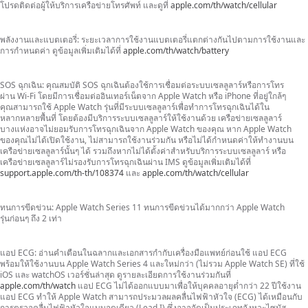
โปรดติดต่อ
ผู้ให้บริการ
เครือข่ายโทรศัพท์
และดูที่
apple.com/th/watch/cellular
พลังงานและแบตเตอรี่:
ระยะเวลาการใช้งานแบตเตอรี่
แตกต่างกันไป
ตามการใช้งานและ
การกำหนดค่า
ดูข้อมูลเพิ่มเติม
ได้ที่
apple.com/th/watch/battery
SOS ฉุกเฉิน:
คุณสมบัติ
SOS ฉุกเฉิน
ต้องใช้
การเชื่อมต่อ
ระบบเซลลูลาร์
หรือ
การโทร
ผ่าน Wi-Fi
โดยมี
การเชื่อมต่อ
อินเทอร์เน็ต
จาก Apple
Watch หรือ iPhone
ที่อยู่ใกล้ๆ
คุณสามารถ
ใช้ Apple Watch
รุ่นที่มี
ระบบเซลลูลาร์
เพื่อทำ
การโทร
ฉุกเฉิน
ได้ใน
หลากหลาย
พื้นที่ โดยต้องมี
บริการ
ระบบเซลลูลาร์
ให้
ใช้งาน
ด้วย
เครือข่าย
เซลลูลาร์
บางแห่ง
อาจไม่
ยอมรับ
การโทร
ฉุกเฉิน
จาก Apple Watch
ของคุณ
หาก Apple Watch
ของคุณ
ไม่ได้
เปิดใช้งาน,
ไม่สามารถ
ใช้งาน
ร่วมกัน
หรือไม่ได้
กำหนดค่า
ให้
ทำงาน
บน
เครือข่าย
เซลลูลาร์
นั้นๆ ได้
รวมถึง
หากไม่ได้ตั้งค่า
สำหรับ
บริการ
ระบบ
เซลลูลาร์
หรือ
เครือข่าย
เซลลูลาร์
ไม่รองรับ
การโทร
ฉุกเฉิน
ผ่าน IMS
ดูข้อมูล
เพิ่มเติมได้ที่
support.apple.com/th-th/108374
และ
apple.com/th/watch/cellular
ทนการขีดข่วน:
Apple Watch Series 11 ทน
การขีดข่วน
ได้มากกว่า
Apple Watch
รุ่นก่อนๆ
ถึง 2 เท่า
แอป ECG:
อ่าน
คำเตือน
ในฉลากและ
เอกสารกำกับ
เครื่องมือแพทย์
ก่อนใช้
แอป ECG
พร้อมให้
ใช้งาน
บน Apple Watch Series 4 และใหม่กว่า
(ไม่รวม
Apple Watch SE) ที่ใช้
iOS และ watchOS
เวอร์ชั่นล่าสุด
ดูรายละเอียด
การใช้งาน
ร่วมกันที่
apple.com/th/watch
แอป ECG
ไม่ได้
ออกแบบ
มาเพื่อให้
บุคคล
อายุต่ำกว่า
22 ปี
ใช้งาน
แอป ECG
ทำให้ Apple Watch
สามารถ
ประมวลผล
คลื่นไฟฟ้าหัวใจ
(ECG)
ได้เหมือนกับ
การตรวจ
คลื่นไฟฟ้าหัวใจ
แบบจุดเดียว
(Lead I)
ซึ่งอาจ
จัดเป็น
ประเภท
จังหวะไซนัส