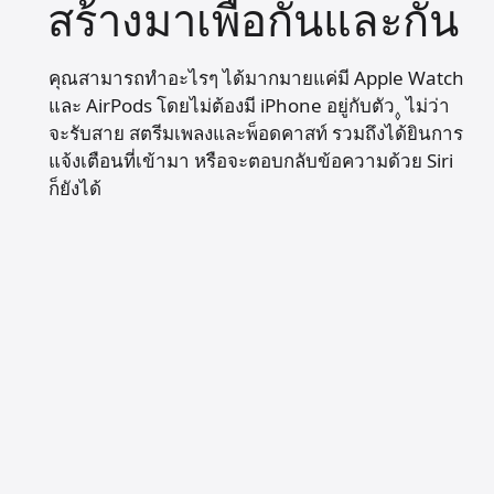
สร้างมาเพื่อ
กันและกัน
คุณสามารถทำอะไรๆ ได้มากมายแค่มี Apple Watch
และ AirPods โดยไม่ต้องมี iPhone อยู่กับตัว
อ้างถึงกา
ไม่ว่า
◊
จะรับสาย
สตรีมเพลง
และ
พ็อดคาสท์
รวมถึงได้ยินการ
แจ้งเตือน
ที่เข้ามา
หรือจะ
ตอบกลับ
ข้อความด้วย Siri
ก็ยังได้