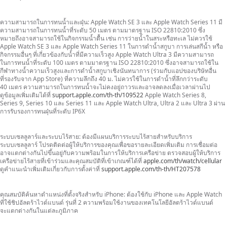
ความสามารถในการทนน้ำ
และฝุ่น:
Apple Watch SE 3 และ Apple Watch Series 11 มี
ความสามารถ
ใน
การทนน้ำ
ที่ระดับ
50 เมตร
ตามมาตรฐาน
ISO 22810:2010 ซึ่ง
หมายถึง
อาจ
สามารถ
ใช้ใน
กิจกรรม
น้ำตื้น
เช่น
การว่ายน้ำ
ในสระ
หรือทะเล
ไม่ควรใช้
Apple Watch SE 3 และ Apple Watch Series 11
ในการดำน้ำ
สกูบา การเล่นสกีน้ำ หรือ
กิจกรรม
อื่นๆ ที่
เกี่ยวข้อง
กับน้ำที่มี
ความเร็วสูง
Apple Watch Ultra 3
มีความสามารถ
ในการ
ทนน้ำ
ที่ระดับ
100 เมตร
ตามมาตรฐาน
ISO 22810:2010
ซึ่งอาจ
สามารถ
ใช้ใน
กีฬาทางน้ำ
ความเร็วสูง
และการ
ดำน้ำสกูบา
เชิงนันทนาการ
(ร่วมกับ
แอป
ของบริษัทอื่น
ที่รองรับ
จาก
App Store)
ที่ความลึก
ถึง 40 ม.
ไม่ควรใช้
ในการดำน้ำ
ที่ลึกกว่า
ระดับ
40 เมตร
ความสามารถ
ใน
การทนน้ำ
จะไม่
คงอยู่ถาวร
และอาจลดลงเมื่อเวลาผ่านไป
ดูข้อมูล
เพิ่มเติมได้ที่
support.apple.com/th-th/109522
Apple Watch Series 8,
Series 9, Series 10 และ Series 11 และ Apple Watch Ultra, Ultra 2 และ Ultra 3 ผ่าน
การรับรอง
การทนฝุ่น
ที่ระดับ IP6X
ระบบเซลลูลาร์และระบบไร้สาย:
ต้องมี
แผนบริการ
ระบบไร้สาย
สำหรับ
บริการ
ระบบเซลลูลาร์
โปรดติดต่อ
ผู้ให้บริการ
ของคุณ
เพื่อขอรายละเอียด
เพิ่มเติม
การเชื่อมต่อ
อาจแตกต่าง
กันไป
ขึ้นอยู่กับ
ความพร้อม
ในการ
ให้บริการ
เครือข่าย
ตรวจสอบ
ผู้ให้บริการ
เครือข่าย
ไร้สาย
ที่
เข้าร่วม
และ
คุณสมบัติ
ที่เข้าเกณฑ์
ได้ที่
apple.com/th/watch/cellular
ดูคำแนะนำเพิ่มเติมเกี่ยวกับการตั้งค่าที่
support.apple.com/th-th/HT207578
คุณสมบัติค้นหาตำแหน่งที่ตั้งจริง
สำหรับ iPhone:
ต้องใช้กับ iPhone และ Apple Watch
ที่ใช้ชิป
อัลตร้าไวด์แบนด์
รุ่นที่ 2
ความพร้อมใช้งานของเทคโนโลยี
อัลตร้าไวด์แบนด์
จะแตกต่างกัน
ในแต่ละภูมิภาค