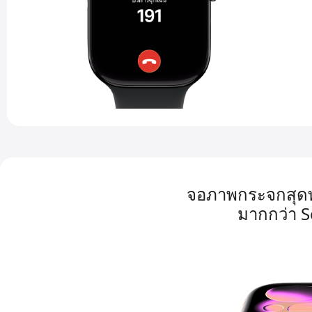
จอภาพกระจกสุดท
มากกว่า S