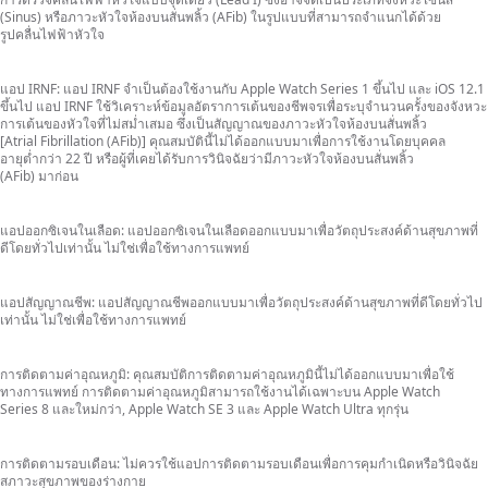
(Sinus) หรือภาวะ
หัวใจห้องบน
สั่นพลิ้ว
(AFib)
ในรูปแบบที่
สามารถจำแนก
ได้ด้วย
รูปคลื่นไฟฟ้าหัวใจ
แอป IRNF:
แอป IRNF
จำเป็น
ต้องใช้งาน
กับ Apple Watch Series 1 ขึ้นไป และ iOS 12.1
ขึ้นไป
แอป IRNF
ใช้วิเคราะห์
ข้อมูล
อัตราการเต้น
ของชีพจร
เพื่อระบุ
จำนวนครั้ง
ของ
จังหวะ
การเต้น
ของหัวใจ
ที่ไม่สม่ำเสมอ
ซึ่งเป็น
สัญญาณ
ของภาวะ
หัวใจห้องบน
สั่นพลิ้ว
[Atrial Fibrillation (AFib)]
คุณสมบัตินี้
ไม่ได้
ออกแบบ
มาเพื่อ
การใช้งาน
โดยบุคคล
อายุต่ำกว่า
22 ปี
หรือผู้ที่
เคยได้รับ
การวินิจฉัย
ว่ามี
ภาวะหัวใจห้องบน
สั่นพลิ้ว
(AFib) มาก่อน
แอปออกซิเจนในเลือด:
แอปออกซิเจนในเลือด
ออกแบบ
มาเพื่อ
วัตถุประสงค์ด้านสุขภาพที่
ดีโดยทั่วไปเท่านั้น
ไม่ใช่เพื่อใช้
ทางการแพทย์
แอปสัญญาณชีพ:
แอปสัญญาณชีพ
ออกแบบ
มาเพื่อ
วัตถุประสงค์ด้านสุขภาพที่ดีโดยทั่วไป
เท่านั้น
ไม่ใช่เพื่อใช้
ทางการแพทย์
การติดตามค่าอุณหภูมิ:
คุณสมบัติ
การติดตาม
ค่า
อุณหภูมิ
นี้ไม่ได้
ออกแบบ
มาเพื่อ
ใช้
ทางการแพทย์
การติดตาม
ค่า
อุณหภูมิ
สามารถ
ใช้งาน
ได้เฉพาะ
บน Apple Watch
Series 8
และใหม่กว่า,
Apple Watch SE 3 และ Apple Watch Ultra
ทุกรุ่น
การติดตามรอบเดือน:
ไม่ควรใช้
แอปการติดตามรอบเดือนเพื่อ
การคุมกำเนิด
หรือ
วินิจฉัย
สภาวะสุขภาพ
ของร่างกาย