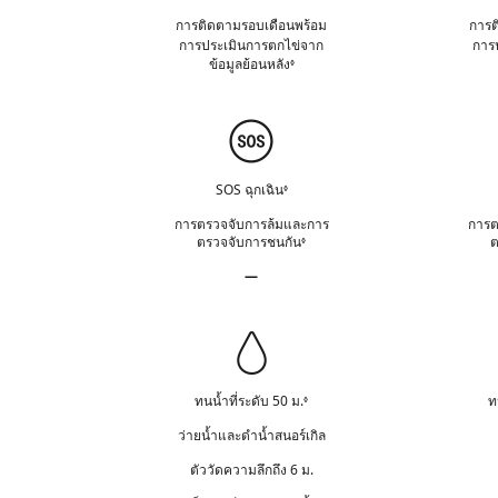
า
า
ม
หญิง
ง
การติดตามรอบเดือนพร้อม
การต
ง
า
ก
การประเมินการ
ตกไข่
จาก
การ
ถึ
ย
ข้อมูลย้อนหลัง
ฎ
◊
อ้
ง
ห
า
ก
ม
ง
า
า
ความ
ถึ
ร
ย
ง
ปลอดภัย
ป
ก
ฏิ
SOS ฉุกเฉิน
◊
อ้
า
เ
า
ร
การตรวจจับการล้มและการ
การต
ส
ง
ป
ตรวจจับการชนกัน
ต
◊
อ้
ธ
ถึ
ฏิ
า
ค
—
ง
เ
ง
ว
ไม่มีเสียงไซเรนฉุกเฉิน
ก
ส
ถึ
า
า
ธ
ง
ม
ร
ค
ความ
ก
รั
ป
ว
า
สามารถ
บ
ฏิ
า
ร
ผิ
ทนน้ำที่ระดับ 50 ม.
ท
ใน
◊
เ
อ้
ม
ป
ด
ส
า
รั
การ
ฏิ
ว่ายน้ำและดำน้ำสนอร์เกิล
ท
ธ
ง
บ
เ
า
ทน
ค
ถึ
ผิ
ตัววัดความลึกถึง 6 ม.
ส
ง
ว
ง
ด
น้ำ
ธ