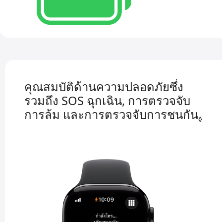
คุณสมบัติด้านความปลอดภัยซึ่ง
รวมถึง
SOS ฉุกเฉิน,
การตรวจจับ
การล้ม
และ
การตรวจจับ
การชนกัน
อ้า
◊