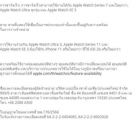
การชาร์จเร็ว:
การชาร์จเร็ว
สามารถ
ใช้งานได้
กับ Apple Watch Series 7
และใหม่กว่า,
Apple Watch Ultra
ทุกรุ่น
และ Apple Watch SE 3
สาย:
สายที่แสดงใช้เพื่อเป็นภาพประกอบเท่านั้นและ
ขึ้นอยู่กับ
ความพร้อม
ในการวางจำหน่าย
การใช้งานร่วมกัน:
Apple Watch Ultra 3, Apple Watch Series 11 และ
Apple Watch SE 3 ต้องใช้กับ iPhone 11
หรือใหม่กว่า
ที่ใช้ iOS 26
หรือใหม่กว่า
ความพร้อมใช้งานของคุณสมบัติต่างๆ:
คุณสมบัติอาจมีการ
เปลี่ยนแปลงได้
คุณสมบัติ
แอปพลิเคชัน
และบริการ
บางประเภท
อาจใช้ไม่ได้
ในบางภูมิภาค
หรือบางภาษา
ดูรายการทั้งหมด
ได้ที่
apple.com/th/watchos/feature‑availability
ชื่อและรายละเอียดของผู้จัดจำหน่าย: บริษัท
แอปเปิ้ล
เซาท์
เอเชีย (ประเทศไทย) จำกัด
999/9 อาคาร ดิออฟฟิศเศส แอท เซ็นทรัลเวิลด์ ชั้น 44
ห้องเลขที่
เอชเอช 4401‑6 และ เอ
ชเอช 44089 ถนนพระราม 1 แขวงปทุมวัน เขตปทุมวัน กรุงเทพฯ 10330 ประเทศไทย
โทร. +66 2088 4300
ใบอนุญาตโฆษณาเลขที่ ฆพ.176/2566
ใบรับแจ้งรายการละเอียด
เลขที่ 64-2-2-2-0004085, 64-2-2-2-0002928