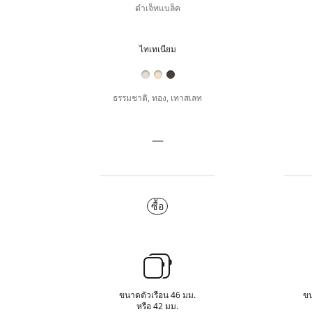
ดำเจ็ทแบล็ค
ไทเทเนียม
ไทเทเนียม
ธรรมชาติ, ทอง, เทาสเลท
—
ส
ไม่
แตน
มี
เลส
ซื้อ
ส
สตีล
แตน
ซื้อ
เลส
สตีล
ข้อ
มูล
ขนาดตัวเรือน 46 มม.
ขน
สั้นๆ
หรือ 42 มม.