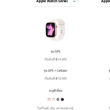
Watch
รุ่น
รุ่น
รุ่น
Series
ที่
11
Apple
ต้องการ
รูปภาพ
Watch
เปรียบ
SE
เทียบ
3
รุ่น GPS
รุ่น
GPS
เริ่มต้นที่ ฿14,900
รุ่น GPS + Cellular
ร
รุ่น
GPS
เริ่มต้นที่ ฿18,900
+
Cellular
อะลูมิเนียม
สี
โรสโกลด์, เงิน,
เทาสเปซเกรย์,