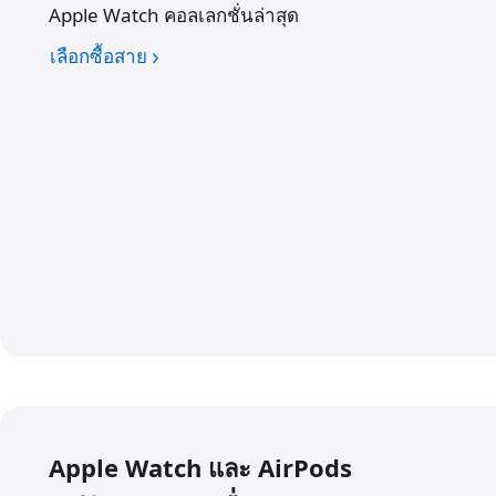
ท
ผิ
Apple Watch คอลเลกชั่นล่าสุด
ม
า
ด
า
ง
เลือกซื้อสาย
ท
ย
ก
า
.
ฎ
ง
ห
ก
ม
ฎ
า
ห
ย
ม
า
ย
Apple Watch และ AirPods