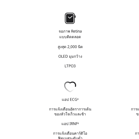
จอภาพ
จอภาพ Retina
แบบติดตลอด
สูงสุด 2,000 นิต
OLED มุมกว้าง
LTPO3
สุขภาพ
หัวใจ
แอป ECG
◊
อ้
า
การแจ้งเตือนอัตราการเต้น
การแ
ง
ของหัวใจเร็วและช้า
ข
ถึ
แอป IRNF
ง
◊
อ้
ก
า
การแจ้งเตือนคาร์ดิโอ
กา
า
ง
ฟิตเนสระดับต่ำ