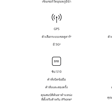
ก
เซ็นเซอร์วัดอุณหภูมิน้ำ
า
ก
ท
ค
ฎ
ม
า
า
ว
ห
รั
ร
ง
า
ม
การ
บ
ป
ก
ม
า
ผิ
ฏิ
ฎ
เชื่อม
รั
ย
ด
เ
ห
บ
GPS
ต่อ
ท
ส
ม
ผิ
า
ธ
า
ตัวเลือกระบบเซลลูลาร์
ตัว
◊
อ้
ด
ง
ค
ย
า
ท
มี 5G
◊
อ้
ก
ว
ง
า
า
ฎ
า
ถึ
ง
ง
ห
ม
ง
ก
ชิป
ถึ
ม
รั
ก
ฎ
ง
า
บ
า
ห
ก
ย
ผิ
ร
ม
ชิป S10
า
ด
ป
า
ร
ท
คำสั่งบิดข้อมือ
ฏิ
ย
ป
า
เ
คำสั่งแตะสองครั้ง
ฏิ
ง
ส
เ
ก
ธ
คุณสมบัติค้นหาตำแหน่ง
ส
คุณ
ฎ
ค
ที่ตั้งจริง
สำหรับ iPhone
อ้
◊
ธ
ห
ว
า
ค
ม
า
ง
ว
า