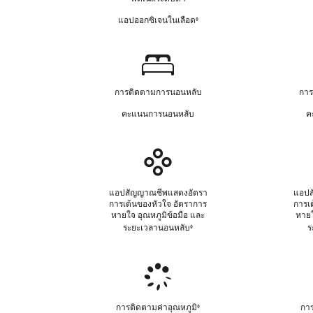
ร
ถึ
ป
แอปออกซิเจนในเลือด
ง
◊
อ้
ฏิ
ก
า
เ
า
ง
ส
ร
การ
ถึ
ธ
ป
ง
นอน
ค
ฏิ
ก
การติดตามการนอนหลับ
การ
ว
หลับ
เ
า
า
ส
คะแนนการนอนหลับ
ค
ร
ม
ธ
ป
รั
ค
ฏิ
บ
ว
เ
สัญญาณ
ผิ
า
ส
ชีพ
ด
ม
ธ
ท
แอปสัญญาณชีพแสดงอัตรา
รั
แอปส
ค
การเต้นของหัวใจ อัตราการ
การเ
า
บ
ว
หายใจ อุณหภูมิข้อมือ และ
หายใ
ง
ผิ
า
ระยะเวลา
นอนหลับ
อ้างถึงการปฏิเสธความรับผิดทา
ร
◊
ก
ด
ม
ฎ
ท
รั
ห
า
บ
สุขภาพ
ม
ง
ผิ
า
ก
ด
ของ
ย
ฎ
ท
ผู้
การติดตามค่าอุณหภูมิ
การ
◊
อ้
ห