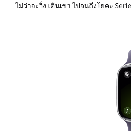
ไม่ว่าจะวิ่ง เดินเขา ไปจนถึงโยคะ
Seri