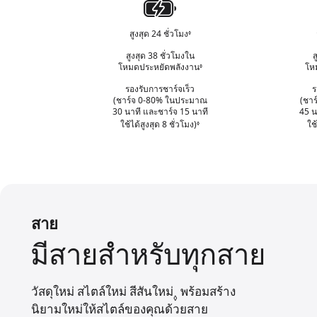
ม
ถึ
พลังงาน
า
ย
รั
ง
ม
และ
บ
ก
สูงสุด 24 ชั่วโมง
◊
อ้
รั
ผิ
ระยะ
า
า
บ
สูงสุด 38 ชั่วโมงใน
ส
ด
ร
ง
เวลา
ผิ
โหมดประหยัดพลังงาน
โห
◊
อ้
ท
ป
ถึ
ด
า
การ
า
ฏิ
รองรับการชาร์จเร็ว
ง
ร
ท
ง
ง
เ
(ชาร์จ 0-80% ในประมาณ
(ชา
ใช้
ก
า
ถึ
ก
30 นาที และชาร์จ 15 นาที
45 น
ส
า
ง
งาน
ง
ใช้ได้สูงสุด
8 ชั่วโมง)
อ้างถึงการปฏิเสธความรับผิดท
ฎ
ใช
◊
ธ
ร
ก
ก
ห
ค
แบตเตอรี่
ป
ฎ
า
ม
ว
ฏิ
ห
ร
า
า
เ
ม
ป
ย
ม
ส
า
ฏิ
รั
ธ
ย
เ
บ
ค
ส
สาย
ผิ
ว
ธ
ด
า
มีสายสำหรับทุกสาย
ค
ท
ม
ว
า
รั
า
ง
บ
ม
ก
วัสดุใหม่ สไตล์ใหม่ สีสันใหม่
อ้างถึงการปฏิเสธความรับ
พร้อมสร้าง
ผิ
รั
◊
ฎ
ด
นิยามใหม่
ให้สไตล์
ของคุณ
ด้วยสาย
บ
ห