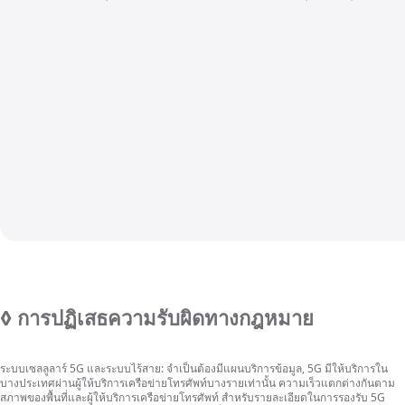
◊
การปฏิเสธความรับผิดทางกฎหมาย
ระบบเซลลูลาร์ 5G และระบบไร้สาย:
จำเป็น
ต้องมี
แผนบริการ
ข้อมูล, 5G
มีให้บริการ
ใน
บาง
ประเทศ
ผ่าน
ผู้ให้บริการ
เครือข่ายโทรศัพท์
บางราย
เท่านั้น
ความเร็ว
แตกต่างกัน
ตาม
สภาพของพื้นที่และ
ผู้ให้บริการ
เครือข่ายโทรศัพท์
สำหรับ
รายละเอียด
ในการ
รองรับ 5G