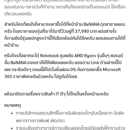
ชอบเล่นเกม กลางวันก็ทำงาน กลางคืนก็แปลงร่างเป็นเกมเมอร์ ใช้เครื่อง
เดียวจบเลยครับ
สำหรับใครที่สนใจก็สามารถหาซื้อได้ที่หน้าร้าน BaNANA ทุกสาขาเลยนะ
ครับ โดยราคาของรุ่นที่เราได้มารีวิวอยู่ที่ 37,990 บาท แต่อย่างไร
ก็ตามยังมีรุ่นสเปกสูงกว่านี้ให้เลือกช้อปกันได้อีกครับ ลองสอบถามได้ที่
หน้าร้าน
หรือใครที่อยากจะได้ Notebook ขุมพลัง AMD Ryzen รุ่นอื่นๆ แบรนด์
อื่น BaNANA ของเราก็มีให้เพียบเลยครับ ลองตาม Link ด้านล่างนี้ไป
เลย กระซิบดังๆ ตอนนี้มีโปรโมชั่นผ่อน 0% กับการแลกซื้อ Microsoft
365 ราคาพิเศษกันด้วยครับ ไปดูกันได้เลย
แล้วมาติดตามเรื่องราวสินค้า IT ดีๆ ได้ใหม่ในครั้งหน้านะครับ
หมายเหตุ
ทางบริษัทฯขอสงวนสิทธิ์ในการรับผิดชอบใดๆอันเนื่องจาก ข้อผิด
พลาดทางการพิมพ์ (ผิด/ตก)
รายละเอียดต่างๆอาจมีการเปลี่ยนแปลงโดยมิต้องแจ้งให้ทราบล่วง