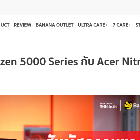
DUCT
REVIEW
BANANA OUTLET
ULTRA CARE+
7 CARE+
S
en 5000 Series กับ Acer Nit