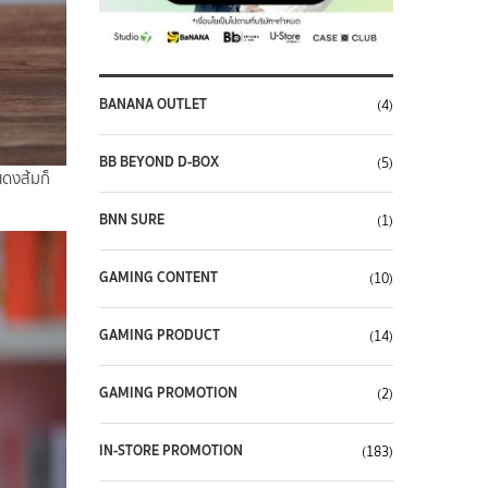
BANANA OUTLET
(4)
BB BEYOND D-BOX
(5)
แดงส้มก็
BNN SURE
(1)
GAMING CONTENT
(10)
GAMING PRODUCT
(14)
GAMING PROMOTION
(2)
IN-STORE PROMOTION
(183)