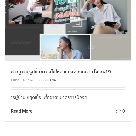
ฮาวทู ถ่ายรูปที่บ้าน ยังไงให้สวยปัง ช่วงกักตัว โควิด-19
เมษายน 10 2020
By:
BaNANA
“อยู่บ้าน หยุดเชื้อ เพื่อชาติ” มาตรการป้องกั
Read More
0