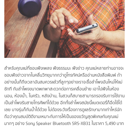
สำหรับคุณแม่ที่ชอบฟังเพลง ฟังธรรมมะ ฟังข่าว คุณแม่หลายท่านอาจจะ
ชอบฟังข่าวจากในคลื่นวิทยุมากกว่าดูโทรทัศน์หรืออ่านหนังสือพิมพ์ ถ้า
อย่างนั้นก็ถึงเวลาอันสมควรแล้วที่ลูกๆอย่างเราจะซื้อลำโพงอันใหม่ให้แม่
ซักที กับลำโพงขนาดพกพาสะดวกต่อการเคลื่อนย้าย เอาไปฟังในห้อง
นอน, ห้องน้ำ, ในครัว, หลังบ้าน, ในสวนก็สบายสามารถรองรับการใช้งาน
เป็นลำโพงรับสายโทรศัพท์ได้ด้วย อีกทั้งลำโพงสมัยนี้แบตเตอรี่ก็อึดใช้ได้
เลย บางรุ่นก็กันน้ำได้ด้วย ไม่ต้องระวังเรื่องการดูแลรักษามากเท่าไหร่นัก
ถือว่าคุณสมบัติดีงามเหมาะกับการให้เป็นของขวัญสุดพิเศษกับคุณแม่
มากๆ อย่าง Sony Speaker Bluetooth SRS-XB31 ในราคา 5,490 บาท