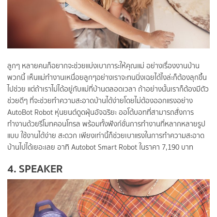
ลูกๆ หลายคนก็อยากจะช่วยแบ่งเบาภาระให้คุณแม่ อย่างเรื่องงานบ้าน
พวกนี้ เห็นแม่ทำงานเหนื่อยลูกๆอย่างเราจะทนนิ่งเฉยได้ไงล่ะก็ต้องลุกขึ้น
ไปช่วย แต่ถ้าเราไม่ได้อยู่กับแม่ที่บ้านตลอดเวลา ถ้าอย่างนั้นเราก็ต้องมีตัว
ช่วยดีๆ ที่จะช่วยทำความสะอาดบ้านได้ง่ายโดยไม่ต้องออกแรงอย่าง
AutoBot Robot หุ่นยนต์ดูดฝุ่นอัจฉริยะ ออโต้บอทที่สามารถสั่งการ
ทำงานด้วยรีโมทคอนโทรล พร้อมทั้งฟังก์ชั่นการทำงานที่หลากหลายรูป
แบบ ใช้งานได้ง่าย สะดวก เพียงเท่านี้ก็ช่วยเบาแรงในการทำความสะอาด
บ้านไปได้เยอะเลย อาทิ Autobot Smart Robot ในราคา 7,190 บาท
4. SPEAKER