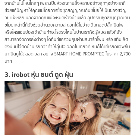
จากบ้านไปไหนไกลๆ เพราะเป็นห่วงหลายสิ่งหลายอย่างลูกๆอย่างเราก็
ช่วยแก้ปัญหาให้คุณแม่โดยการซื้อชุดสัญญาณกันขโมยให้เป็นของขวัญ
วันแม่ซะเลย นอกจากคุณแม่จะหมดห่วงบ้านแล้ว อุปกรณ์ชุดสัญญาณกัน
ขโมยเหล่านี้ก็ยังช่วยอำนวยความสะดวกได้ไม่ว่าจะลืมถอดปลั๊ก ปิดไฟ
หรือใครแอบย่องเข้าบ้านทำอะไรตรงไหนในบ้านเราก็จะรู้หมด แล้วก็ยัง
สามารถจัดการสิ่งต่างๆ ได้ทันทีแค่ควบคุมผ่านสมาร์ทโฟน หรือ แท็บเล็ต
ดังนั้นมีไว้ติดบ้านเรียกว่าทำให้อุ่นใจ ออกไปเที่ยวที่ไหนก็ได้แค่เรียกแอพขึ้น
มาเปิดดูได้ตลอดเวลา อย่าง
SMART HOME PROMPTEC
ในราคา 2,790
บาท
3. irobot หุ่น ยนต์ ดูด ฝุ่น