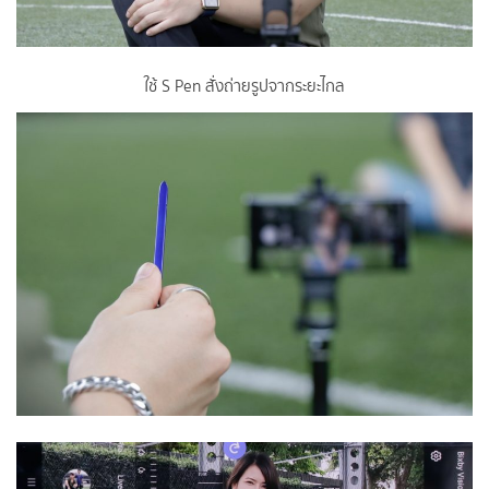
ใช้ S Pen สั่งถ่ายรูปจากระยะไกล