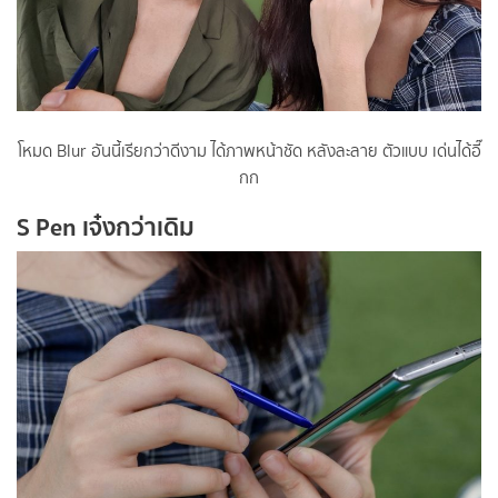
โหมด Blur อันนี้เรียกว่าดีงาม ได้ภาพหน้าชัด หลังละลาย ตัวแบบ เด่นได้อี๊
กก
S Pen เจ๋งกว่าเดิม