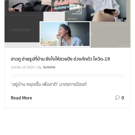
ฮาวทู ถ่ายรูปที่บ้าน ยังไงให้สวยปัง ช่วงกักตัว โควิด-19
เมษายน 10 2020
By:
BaNANA
“อยู่บ้าน หยุดเชื้อ เพื่อชาติ” มาตรการป้องกั
Read More
0