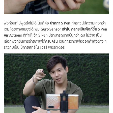
ปากกา S Pen
ฟังก์ชั่นที่ไม่พูดถึงไม่ได้
นั่นก็คือ
ที่คราวนี้มีความเก่งกว่า
Gyro Sensor เข้าไป กลายเป็นฟังก์ชั่น S Pen
เดิม โดยทางซัมซุงได้เพิ่ม
Air Actions
ที่ทำให้เจ้า S Pen มีสามารถมากขึ้นกว่าเดิม ไม่ว่าจะเป็น
เลือกฟังก์ชั่นการถ่ายภาพได้ครบครัน โดยการวาดเพื่อออกคำสั่งต่าง ๆ
ราวกับเป็นไม้กายสิทธิ์ใน แฮร์รี่ พอร์ตเตอร์