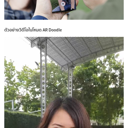
ตัวอย่างวิดีโอในโหมด AR Doodle
ตัว
เล่น
ไฟล์
วิดีโอ