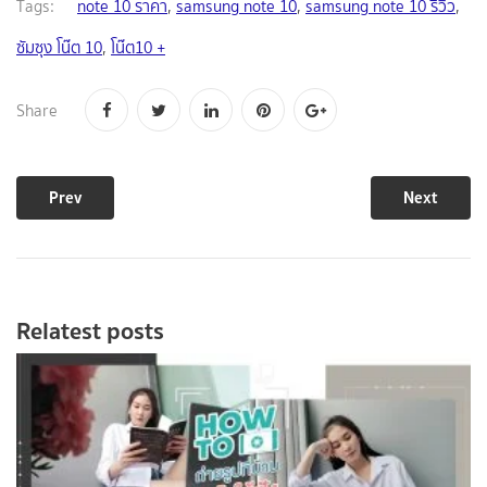
Tags:
note 10 ราคา
,
samsung note 10
,
samsung note 10 รีวิว
,
ซัมซุง โน๊ต 10
,
โน๊ต10 +
Share
Prev
Next
Relatest posts