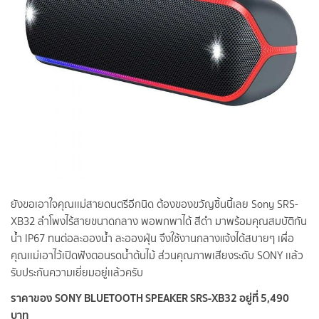
ยังขอเอาใจคุณเเม่สายดนตรีอีกนิด ต้องของขวัญชิ้นนี้เลย Sony SRS-
XB32 ลำโพงไร้สายขนาดกลาง พอพกพาได้ สีดำ มาพร้อมคุณสมบัติกัน
น้ำ IP67 ทนต่อละอองน้ำ ละอองฝุ่น จึงใช้งานกลางแจ้งได้สบายๆ เผื่อ
คุณเเม่เอาไว้เปิดฟังตอนรดน้ำต้นไม้ ส่วนคุณภาพเสียงระดับ SONY เเล้ว
รับประกันความเยี่ยมอยู่เเล้วครับ
ราคาของ SONY BLUETOOTH SPEAKER SRS-XB32 อยู่ที่ 5,490
บาท