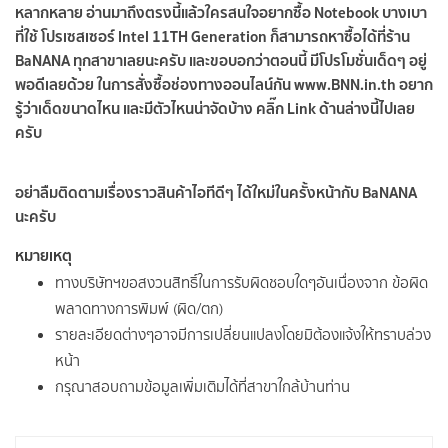
หลากหลาย อ่านมาถึงตรงนี้แล้วใครสนใจอยากซื้อ Notebook บางเบา
ที่ใช้ โปรเซสเซอร์ Intel 11TH Generation ก็สามารถหาซื้อได้ที่ร้าน
BaNANA ทุกสาขาเลยนะครับ และขอบอกว่าตอนนี้ มีโปรโมชั่นเด็ดๆ อยู่
พอดีเลยด้วย ในการสั่งซื้อช่องทางออนไลน์กัน www.BNN.in.th อยาก
รู้ว่าเด็ดขนาดไหน และมีตัวไหนน่าจัดบ้าง คลิ๊ก Link ด้านล่างนี้ไปเลย
ครับ
อย่าลืมติดตามเรื่องราวสินค้าไอทีดีๆ ได้ใหม่ในครั้งหน้ากับ BaNANA
นะครับ
หมายเหตุ
ทางบริษัทฯขอสงวนสิทธิ์ในการรับผิดชอบใดๆอันเนื่องจาก ข้อผิด
พลาดทางการพิมพ์ (ผิด/ตก)
รายละเอียดต่างๆอาจมีการเปลี่ยนแปลงโดยมิต้องแจ้งให้ทราบล่วง
หน้า
กรุณาสอบถามข้อมูลเพิ่มเติมได้ที่สาขาใกล้บ้านท่าน