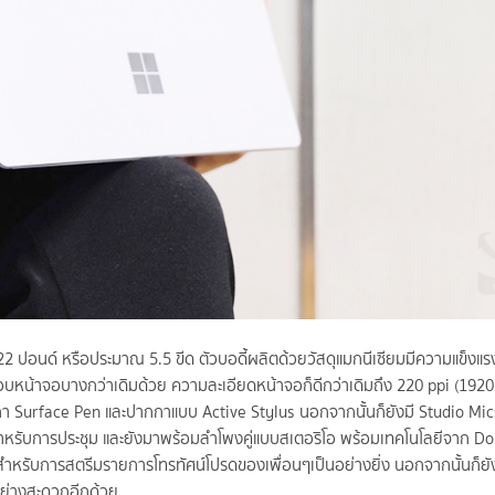
.22 ปอนด์ หรือประมาณ 5.5 ขีด ตัวบอดี้ผลิตด้วยวัสดุแมกนีเซียมมีความแข็งแ
บหน้าจอบางกว่าเดิมด้วย ความละเอียดหน้าจอก็ดีกว่าเดิมถึง 220 ppi (1920
กา Surface Pen และปากกาแบบ Active Stylus นอกจากนั้นก็ยังมี Studio Mic
สำหรับการประชุม และยังมาพร้อมลำโพงคู่แบบสเตอริโอ พร้อมเทคโนโลยีจาก D
ะสำหรับการสตรีมรายการโทรทัศน์โปรดของเพื่อนๆเป็นอย่างยิ่ง นอกจากนั้นก็ย
้อย่างสะดวกอีกด้วย