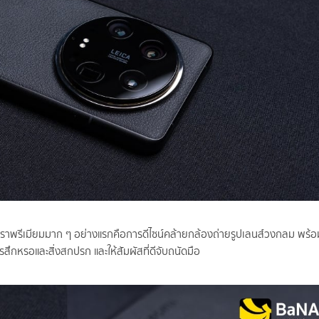
รูหราพรีเมียมมาก ๆ อย่างแรกคือการดีไซน์คล้ายกล้องถ่ายรูปเลนส์วงกลม พร้อ
สึกหรอและสิ่งสกปรก และให้สัมผัสที่ดีจับถนัดมือ