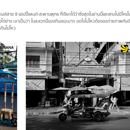
มล์สาย 8 แฮปปี้แลนด์-สะพานพุทธ ที่เรียกได้ว่าซิ่งสุดในย่านนี้และแทบไม่มีใครไม
 ของไก่ย่าง เอาเป็นว่า ในละแวกนี้ของกินเยอะมาก อดใจไม่ไหวต้องขอถ่ายภาพกันด
ากินไม่ไหว