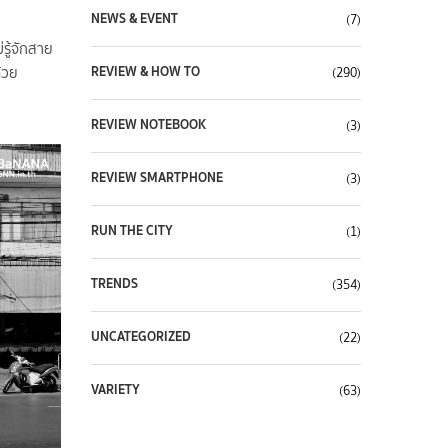
NEWS & EVENT
(7)
่รู้จักสาย
REVIEW & HOW TO
้วย
(290)
REVIEW NOTEBOOK
(3)
REVIEW SMARTPHONE
(3)
RUN THE CITY
(1)
TRENDS
(354)
UNCATEGORIZED
(22)
VARIETY
(63)