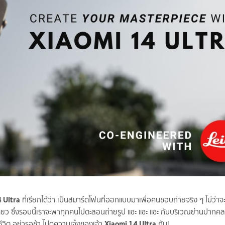
 Ultra
ที่เรียกได้ว่า เป็นสมาร์ตโฟนที่ออกแบบมาเพื่อคนชอบถ่ายจริง ๆ ไม่ว่า
ีเดียว ซึ่งรอบนี้เราจะพาทุกคนไปตะลอนถ่ายรูป แชะ แชะ แชะ กันบริเวณย่านปา
Xiaomi 14 Ultra
ชีวิต อย่ารอช้า ไปดูความเจ๋งของเจ้า
กัน!