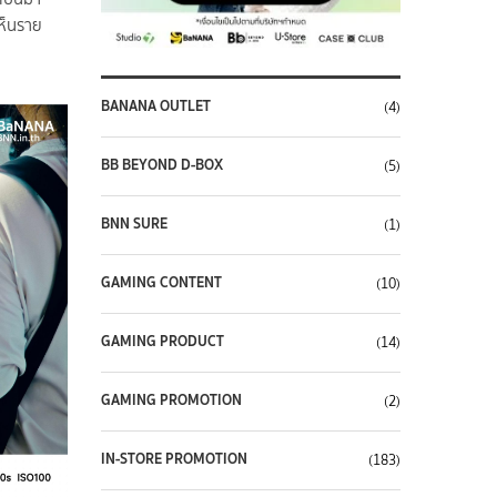
เห็นราย
BANANA OUTLET
(4)
BB BEYOND D-BOX
(5)
BNN SURE
(1)
GAMING CONTENT
(10)
GAMING PRODUCT
(14)
GAMING PROMOTION
(2)
IN-STORE PROMOTION
(183)