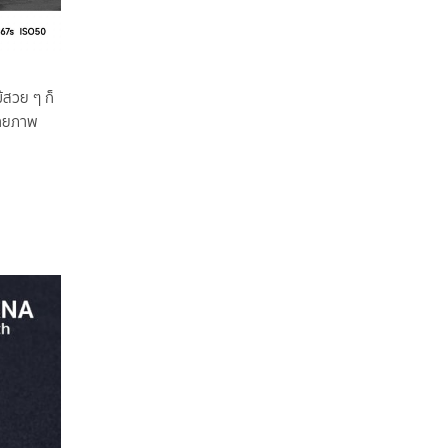
ม้สวย ๆ ก็
ถ่ายภาพ