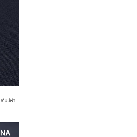
มกับมีฝา