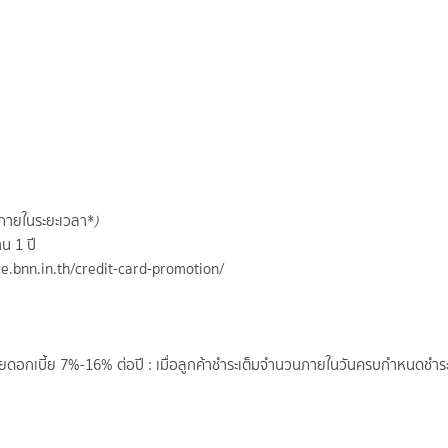
0% ภายในระยะเวลา*
)
น 1 ปี
tore.bnn.in.th/credit-card-promotion/
ม่เสียดอกเบี้ย 7%-16% ต่อปี : เมื่อลูกค้าชำระเต็มจำนวนภายในวันครบกำหนดชำร