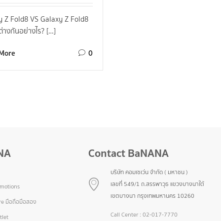
y Z Fold8 VS Galaxy Z Fold8
ต่างกันอย่างไร? […]
More
0
NA
Contact BaNANA
บริษัท คอมเซเว่น จำกัด ( มหาชน )
เลขที่ 549/1 ถ.สรรพาวุธ แขวงบางนาใต้
omotions
เขตบางนา กรุงเทพมหานคร 10260
e มือถือมือสอง
Call Center :
02-017-7770
let