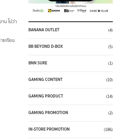
าน ไม่ว่า
BANANA OUTLET
(4)
สายเรียน
BB BEYOND D-BOX
(5)
BNN SURE
(1)
GAMING CONTENT
(10)
GAMING PRODUCT
(14)
GAMING PROMOTION
(2)
IN-STORE PROMOTION
(186)