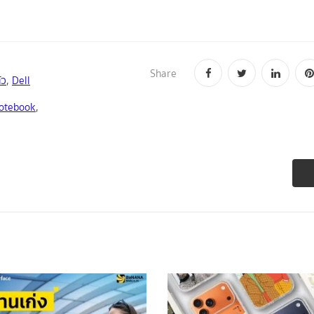
Share
ัว
,
Dell
otebook
,