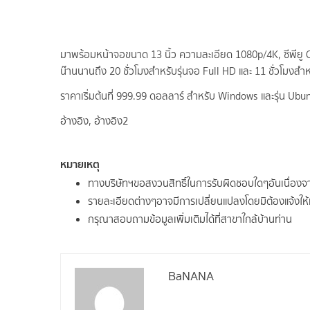
มาพร้อมหน้าจอขนาด 13 นิ้ว ความละเอียด 1080p/4K, ซีพียู C
น๊านนานถึง 20 ชั่วโมงสำหรับรุ่นจอ Full HD และ 11 ชั่วโมงส
ราคาเริ่มต้นที่ 999.99 ดอลลาร์ สำหรับ Windows และรุ่น Ubu
อ้างอิง
,
อ้างอิง2
หมายเหตุ
ทางบริษัทฯขอสงวนสิทธิ์ในการรับผิดชอบใดๆอันเนื่อง
รายละเอียดต่างๆอาจมีการเปลี่ยนแปลงโดยมิต้องแจ้งให
กรุณาสอบถามข้อมูลเพิ่มเติมได้ที่สาขาใกล้บ้านท่าน
BaNANA