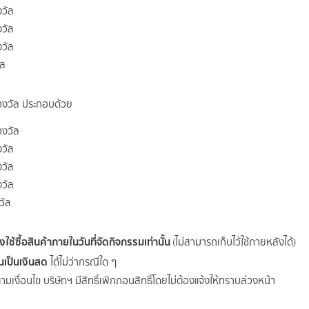
วัล
วัล
วัล
ัล
งวัล ประกอบด้วย
างวัล
วัล
วัล
วัล
วัล
องใช้ซื้อสินค้าภายในวันที่จัดกิจกรรมเท่านั้น
(ไม่สามารถเก็บไว้ใช้ภายหลังได้)
นเป็นเงินสด
ได้ไม่ว่ากรณีใด ๆ
มเงื่อนไข บริษัทฯ มีสิทธิ์เพิกถอนสิทธิ์โดยไม่ต้องแจ้งให้ทราบล่วงหน้า