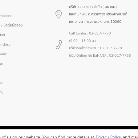
บริษัท คอมเซเว่น จำกัด ( มหาชน )
เลขที่ 549/1 ถ.สรรพาวุธ แขวงบางนาใต้
omotions
เขตบางนา กรุงเทพมหานคร 10260
e มือถือมือสอง
Call Center :
02-017-7770
let
(9.00 – 18.00 น.)
nchise
บริการหลังการขาย :
02-017-7778
view
ช้อป Online กับ BaNANA :
02-017-7788
ar
ion
icy
of using our website. You can find more details at
Privacy Policy
and mana