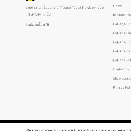
Home
ร้านบานาน่า ซื้ออุปกรณ์ IT มือถือ Tablet Notebook ต้อง
ที่ BaNANA เท่านั้น
In-Store Pr
BaNANA Sur
ช้อปออนไลน์
BaNANA Out
BaNANA Fra
BaNANA Re
BaNANA Sol
Contact Us
Store Locat
Privacy Pol
We use cookies to improve the performance and experience 