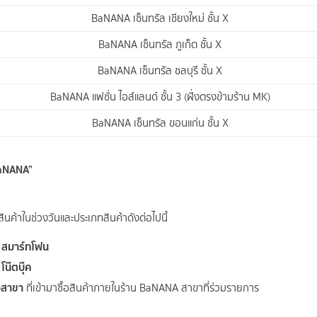
BaNANA เซ็นทรัล เชียงใหม่ ชั้น X
BaNANA เซ็นทรัล ภูเก็ต ชั้น X
BaNANA เซ็นทรัล ชลบุรี ชั้น X
BaNANA แฟชั่น ไอส์แลนด์ ชั้น 3 (ฝั่งตรงข้ามร้าน MK)
BaNANA เซ็นทรัล ขอนแก่น ชั้น X
BaNANA”
สินค้าในช่วงวันและประเภทสินค้าดังต่อไปนี้
สมาร์ทโฟน
อ
โน๊ตบุ๊
ค
อ
อสาขา
ที่เข้ามาซื้อสินค้าภายในร้าน BaNANA สาขาที่ร่วมรายการ