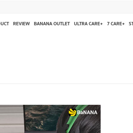
DUCT
REVIEW
BANANA OUTLET
ULTRA CARE+
7 CARE+
S