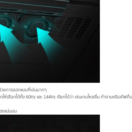
 ด้วยการออกแบบที่เด่นมากๆ
เลือกได้ทั้ง 60Hz และ 144Hz เรียกได้ว่า เล่นเกมไหลลื่น ทำงานครีเอทีฟก็เอ
ีเชยแน่นอน