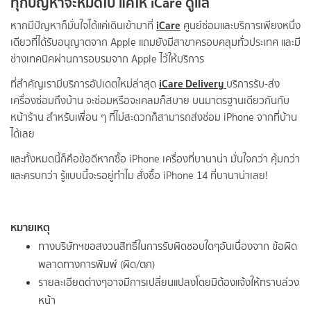
ทุกปัญหาจะหมดไป แค่ให้ iCare ดูแล
iCare
หากมีปัญหาก็มั่นใจได้แค่เดินเข้ามาที่
ศูนย์ซ่อมและบริการเพียงหนึ่ง
เดียวที่ได้รับอนุญาตจาก Apple แถมยังมีสาขาครอบคลุมทั่วประเทศ และมี
ช่างเทคนิคผ่านการอบรมจาก Apple ไว้ให้บริการ
iCare Delivery
ที่สำคัญเรามีบริการอัปเดตใหม่ล่าสุด
บริการรับ-ส่ง
เครื่องซ่อมถึงบ้าน จะซ่อมหรือจะเคลมก็สบาย บนมาตรฐานเดียวกันกับ
หน้าร้าน สำหรับเพื่อน ๆ ที่ไม่สะดวกก็สามารถส่งซ่อม iPhone จากที่บ้าน
ได้เลย
และทั้งหมดนี้ก็คือข้อดีหากซื้อ iPhone เครื่องที่บานาน่า มั่นใจกว่า คุ้มกว่า
และครบกว่า รู้แบบนี้จะรอยู่ทำไม สั่งซื้อ iPhone 14 ที่บานาน่าเลย!
หมายเหตุ
ทางบริษัทฯขอสงวนสิทธิ์ในการรับผิดชอบใดๆอันเนื่องจาก ข้อผิด
พลาดทางการพิมพ์ (ผิด/ตก)
รายละเอียดต่างๆอาจมีการเปลี่ยนแปลงโดยมิต้องแจ้งให้ทราบล่วง
หน้า