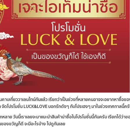
ีนคาบเกี่ยววาเลนไทน์กันแล้ว เรียกว่าเป็นช่วงที่หลายคนอาจจะอยากหาซื้อขอ
เรา จัดโปรโมชั่น LUCK&LOVE บอกรักดังๆ กับโปรเฮงๆ มาในช่วงเทศกาลนี้คร
าย วันนี้เราเลยจะมาแนะนำสินค้าน่าซื้อในโปรโมชั่นนี้กันครับ เรียกได้ว่าข
็นของขวัญก็ดี จะมีอะไรบ้าง ไปดูกันเลย