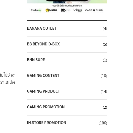
BANANA OUTLET
(4)
BB BEYOND D-BOX
(5)
BNN SURE
(1)
มไม่ว่าจะ
GAMING CONTENT
(10)
เพราะสเปค
GAMING PRODUCT
(14)
GAMING PROMOTION
(2)
IN-STORE PROMOTION
(186)