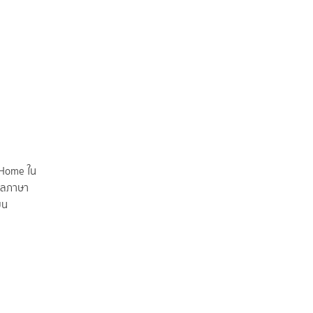
t Home ใน
แปลภาษา
ยน