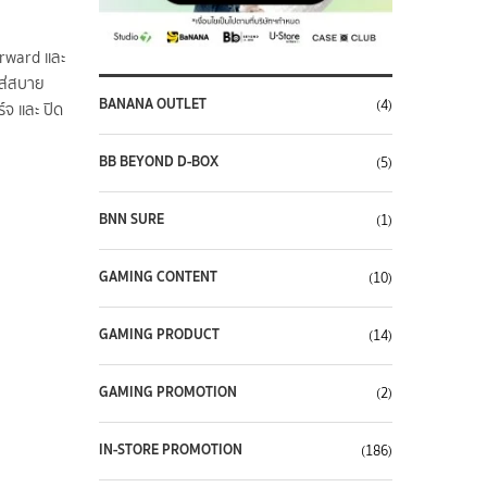
rward และ
ใส่สบาย
BANANA OUTLET
(4)
์จ และ ปิด
BB BEYOND D-BOX
(5)
BNN SURE
(1)
GAMING CONTENT
(10)
GAMING PRODUCT
(14)
GAMING PROMOTION
(2)
IN-STORE PROMOTION
(186)