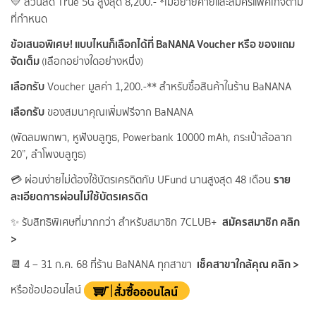
💛 ส่วนลด True 5G สูงสุด 8,200.- *เมื่อย้ายค่ายและสมัครแพ็คเกจตาม
ที่กำหนด
ข้อเสนอพิเศษ! แบบไหนก็เลือกได้ที่ BaNANA Voucher หรือ ของแถม
จัดเต็ม
(เลือกอย่างใดอย่างหนึ่ง)
เลือกรับ
Voucher มูลค่า 1,200.-** สำหรับซื้อสินค้าในร้าน BaNANA
เลือกรับ
ของสมนาคุณเพิ่มฟรีจาก BaNANA
(พัดลมพกพา, หูฟังบลูทูธ, Powerbank 10000 mAh, กระเป๋าล้อลาก
20”, ลำโพงบลูทูธ)
ราย
💳 ผ่อนง่ายไม่ต้องใช้บัตรเครดิตกับ UFund นานสูงสุด 48 เดือน
ละเอียดการผ่อนไม่ใช้บัตรเครดิต
สมัครสมาชิก คลิก
✨ รับสิทธิพิเศษที่มากกว่า สำหรับสมาชิก 7CLUB+
>
เช็คสาขาใกล้คุณ คลิก >
📆 4 – 31 ก.ค. 68 ที่ร้าน BaNANA ทุกสาขา
หรือช้อปออนไลน์