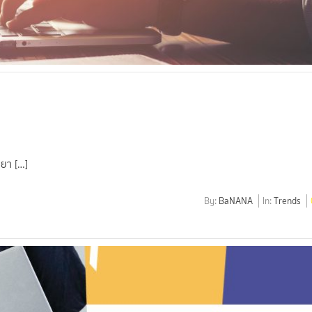
ยา […]
By:
BaNANA
In:
Trends