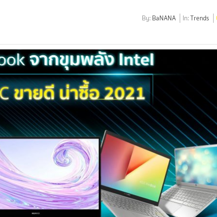
By:
BaNANA
In:
Trends