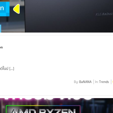
on
์ในป […]
By:
BaNANA
In:
Trends