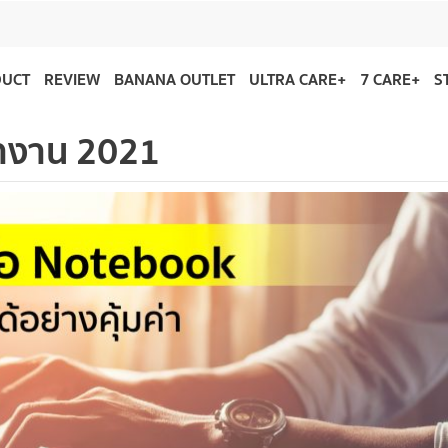
DUCT
REVIEW
BANANA OUTLET
ULTRA CARE+
7 CARE+
S
ำงาน 2021