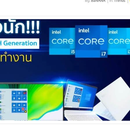
By:
BaNANA
In:
Trends