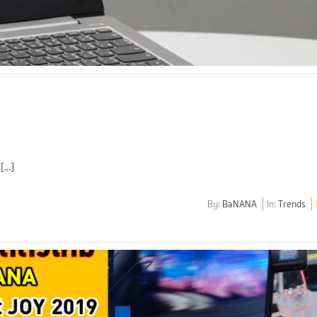
 […]
By:
BaNANA
In:
Trends