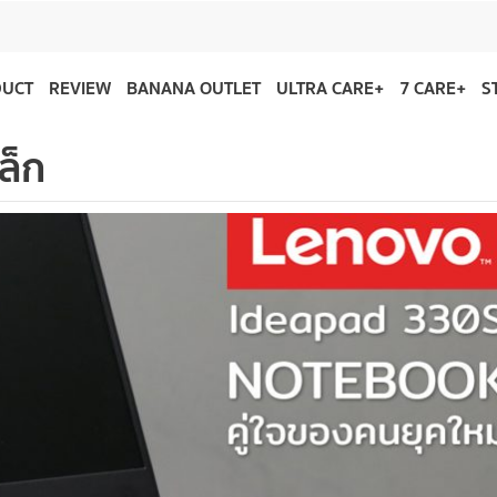
DUCT
REVIEW
BANANA OUTLET
ULTRA CARE+
7 CARE+
S
ล็ก