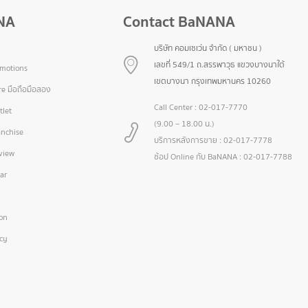
NA
Contact BaNANA
บริษัท คอมเซเว่น จำกัด ( มหาชน )
เลขที่ 549/1 ถ.สรรพาวุธ แขวงบางนาใต้
omotions
เขตบางนา กรุงเทพมหานคร 10260
e มือถือมือสอง
Call Center :
02-017-7770
let
(9.00 – 18.00 น.)
nchise
บริการหลังการขาย :
02-017-7778
view
ช้อป Online กับ BaNANA :
02-017-7788
ar
ion
icy