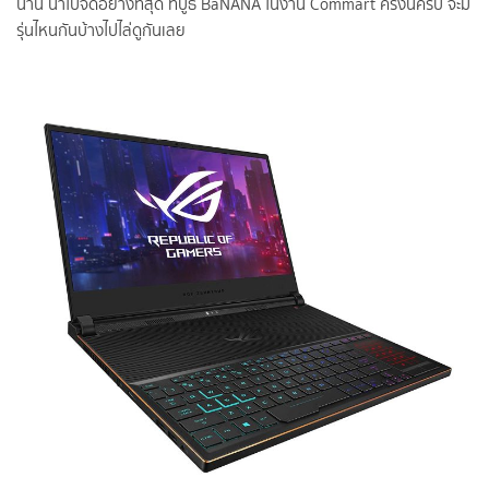
นาน น่าไปจัดอย่างที่สุด ที่บูธ BaNANA ในงาน Commart ครั้งนี้ครับ จะมี
รุ่นไหนกันบ้างไปไล่ดูกันเลย