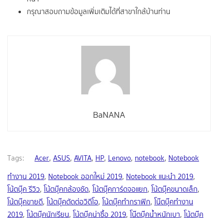
กรุณาสอบถามข้อมูลเพิ่มเติมได้ที่สาขาใกล้บ้านท่าน
BaNANA
Tags:
Acer
,
ASUS
,
AVITA
,
HP
,
Lenovo
,
notebook
,
Notebook
ทำงาน 2019
,
Notebook ออกใหม่ 2019
,
Notebook แนะนำ 2019
,
โน้ตบุ๊ค รีวิว
,
โน้ตบุ๊คกล้องชัด
,
โน้ตบุ๊คการ์ดจอแยก
,
โน้ตบุ๊คขนาดเล็ก
,
โน้ตบุ๊คขายดี
,
โน้ตบุ๊คตัดต่อวิดีโอ
,
โน้ตบุ๊คทำกราฟิก
,
โน๊ตบุ๊คทำงาน
2019
,
โน้ตบุ๊คนักเรียน
,
โน้ตบุ๊คน่าซื้อ 2019
,
โน๊ตบุ๊คน้ำหนักเบา
,
โน้ตบุ๊ค