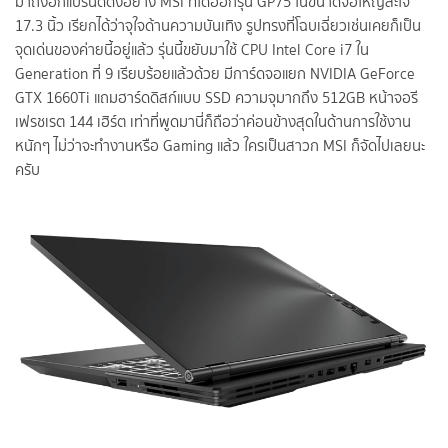
มาถึงอีกแบรนด์ดังอย่าง MSI ที่ได้ออกรุ่น GP75 ในขนาดจอใหญ่สะใจ
17.3 นิ้ว เรียกได้ว่าจุใจด้านความบันเทิง รูปทรงที่โฉบเฉี่ยวเช่นเคยก็เป็น
จุดเด่นของค่ายนี้อยู่แล้ว รุ่นนี้ขยับมาใช้ CPU Intel Core i7 ใน
Generation ที่ 9 เรียบร้อยแล้วด้วย มีการ์ดจอแยก NVIDIA GeForce
GTX 1660Ti แถมฮาร์ดดิสก์แบบ SSD ความจุมากถึง 512GB หน้าจอรี
เฟรชเรต 144 เฮิร์ต เท่าที่พูดมานี่ก็ถือว่าค่อนข้างสุดในด้านการใช้งาน
หนักๆ ไม่ว่าจะทำงานหรือ Gaming แล้ว ใครเป็นสาวก MSI ก็จัดไปเลยนะ
ครับ