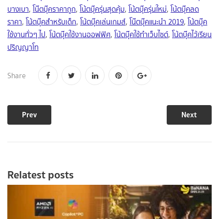
บางเบา
,
โน๊ตบุ๊คราคาถูก
,
โน้ตบุ๊ครุ่นสุดคุ้ม
,
โน้ตบุ๊ครุ่นใหม่
,
โน้ตบุ๊คลด
ราคา
,
โน้ตบุ๊คสำหรับเด็ก
,
โน้ตบุ๊คเล่นเกมส์
,
โน๊ตบุ๊คแนะนำ 2019
,
โน้ตบุ๊ค
ใช้งานทั่วๆ ไป
,
โน้ตบุ๊คใช้งานออฟฟิศ
,
โน้ตบุ๊คใช้ทำเว็บไซต์
,
โน้ตบุ๊คไว้เรียน
ปริญญาโท
Share
Prev
Next
Relatest posts