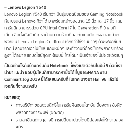
– Lenovo Legion Y540
Lenovo Legion Y540 เรียกว่าเป็นรุ่นยอดนิยมของ Gaming Notebook
กับแบรนด์ Lenovo ก็ว่าได้ มาพร้อมหน้าจอขนาด 15 นิ้ว และ 17 นิ้ว แถม
การันตีความแรงด้วย CPU Intel Core i7 ใน Generation ที่ 9 เลยที
เดียว อีกทั้งยังตัดปัญหาด้านความร้อนที่คอเล่นเกมมักจะเจอออกด้วย
ฟังก์ชั่น Lenovo Legion Coldfront เรียกว่าใช้งานยาวๆ ด้วยฟังก์ชั่นข
นาดนี้ สามารถเอาไปใช้เล่นเกมหนักๆ และทำงานที่ต้องใช้ทรัพยากรเครื่อง
สูงๆ ได้สบาย แถมดีไซน์สุดเท่ห์แบบนี้ ใครได้มาเป็นเจ้าของไม่มีผิดหวังแน่ๆ
เป็นอย่างไรกันบ้างครับกับ Notebook ที่เพิ่งเปิดตัวกันในปีนี้ 5 ตัวที่เรา
นำมาแนะนำ ชอบรุ่นไหนก็สามารถหาซื้อได้ที่บูธ BaNANA งาน
Commart Joy 2019 นี้ได้เลยนะครับที่ ไบเทค บางนา Hall 98 แล้วไป
เจอกันที่งานนะครับ
หมายเหตุ
ทางบริษัทฯขอสงวนสิทธิ์ในการรับผิดชอบใดๆอันเนื่องจาก ข้อผิด
พลาดทางการพิมพ์ (ผิด/ตก)
รายละเอียดต่างๆอาจมีการเปลี่ยนแปลงโดยมิต้องแจ้งให้ทราบล่วง
หน้า