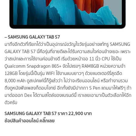
– SAMSUNG GALAXY TAB S7
มาถึงอีกตัวที่เรียกได้ว่าเป็นอุปกรณ์ขวัญใจวัยรุ่นอย่างแท้ทรู SAMSUNG
GALAXY TAB S7 นี่คือรุ่นที่ขายดีและได้รับความสนใจค่อนข้างเยอะ เพราะ
ว่าสเปกและการใช้งานค่อนข้างดี เริ่มด้วยหน้าจอ 11 นิ้ว CPU ใช้เป็น
Qualcomm Snapdragon 865+ จัดไปแรงๆ RAM8GB หน่วยความจำ
128GB โดยรุ่นนี้เป็นรุ่น WIFI ใช้งานแบบยาวๆ ด้วยแบตเตอร์รี่สุดอึด
8,000 mAh ดูสเปคแค่นี้ก็รู้แล้วว่า ไม่ว่าจะเรียนออนไลน์ หรือทำงานรวม
ถึงดูหนังฟังเพลงก็ตอบโจทย์ อีกทั้งยังมีปากกา S Pen แถมมาให้ฟรีๆ ถ้า
มาต่อออก Dex ได้ตามสไตล์ของแบรนด์นี้ เราเลยเอามาเป็นตัวเลือกให้อีก
ตัวครับ
SAMSUNG GALAXY TAB S7 ราคา 22,900 บาท
ช้อปสินค้าออนไลน์ คลิ๊กเลย