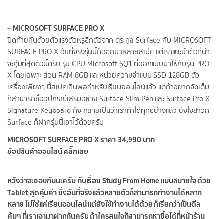
– MICROSOFT SURFACE PRO X
ปิดท้ายกันด้วยตัวแรงตัวหรูอีกตัวจาก ตระกูล Surface กับ MICROSOFT
SURFACE PRO X อันที่จริงรุ่นนี้ก็ออกมาหลายสเปค แต่เราแนะนำตัวที่น่า
จะคุ้มที่สุดตัวนี้ครับ รุ่น CPU Microsoft SQ1 ที่ออกแบบมาให้กับรุ่น PRO
X โดยเฉพาะ ส่วน RAM 8GB และหน่วยความจำแบบ SSD 128GB ตัว
เครื่องเพียงๆ นี้สเปคเกินพอสำหรับเรียนออนไลน์แล้ว แต่ถ้าอยากจัดเต็ม
ก็สามารถซื้ออุปกรณืเสริมอย่าง Surface Slim Pen และ Surface Pro X
Signature Keyboard ก็จะกลายเป็นว่าเราทำได้ทุกอย่างแล้ว ยังไงสาวก
Surface ก็ฝากรุ่นนี้เอาไว้ด้วยครับ
MICROSOFT SURFACE PRO X ราคา 34,990 บาท
ช้อปสินค้าออนไลน์ คลิ๊กเลย
หวังว่าจะชอบกันนะครับ กับเรื่อง Study From Home แบบสบายใจ ด้วย
Tablet สุดคุ้มค่า ซึ่งอันที่จริงแล้วหลายตัวก็สามารถทำงานได้หลาก
หลาย ไม่ใช่แค่เรียนออนไลน์ แต่ยังใช้ทำงานได้ด้วย ก็เรียกว่าเป็นดีล
คุ้มๆ ที่เราเอามาฝากกันครับ ถ้าใครสนใจก็สามารถหาซื้อได้ที่หน้าร้าน