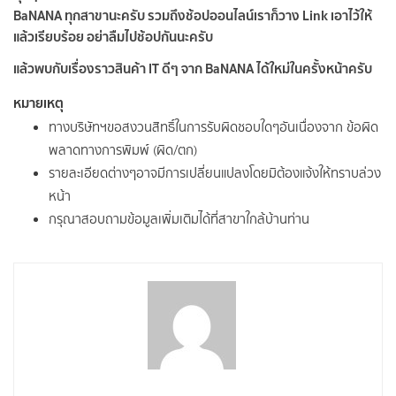
BaNANA ทุกสาขานะครับ รวมถึงช้อปออนไลน์เราก็วาง Link เอาไว้ให้
แล้วเรียบร้อย อย่าลืมไปช้อปกันนะครับ
แล้วพบกับเรื่องราวสินค้า IT ดีๆ จาก BaNANA ได้ใหม่ในครั้งหน้าครับ
หมายเหตุ
ทางบริษัทฯขอสงวนสิทธิ์ในการรับผิดชอบใดๆอันเนื่องจาก ข้อผิด
พลาดทางการพิมพ์ (ผิด/ตก)
รายละเอียดต่างๆอาจมีการเปลี่ยนแปลงโดยมิต้องแจ้งให้ทราบล่วง
หน้า
กรุณาสอบถามข้อมูลเพิ่มเติมได้ที่สาขาใกล้บ้านท่าน