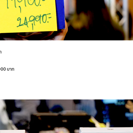
ท
900 บาท