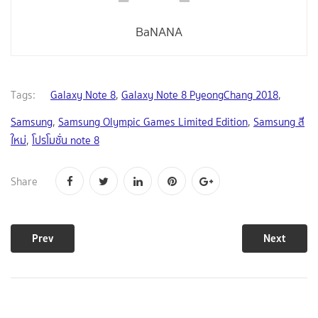
BaNANA
Tags:
Galaxy Note 8
,
Galaxy Note 8 PyeongChang 2018
,
Samsung
,
Samsung Olympic Games Limited Edition
,
Samsung สี
ใหม่
,
โปรโมชั่น note 8
Share
Prev
Next