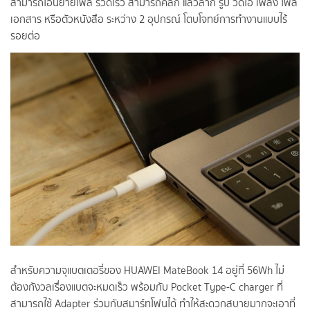
สามารถโอนย้ายไฟล์ รวดเร็ว สามารถคลิ๊ก แล้วลาก รูป วีดีโอ เพลง ไฟล์
เอกสาร หรือตัวหนังสือ ระหว่าง 2 อุปกรณ์ โตบโจทย์การทำงานแบบไร้
รอยต่อ
สำหรับความจุแบตเตอรี่ของ HUAWEI MateBook 14 อยู่ที่ 56Wh ไม่
ต้องกังวลเรื่องแบตจะหมดเร็ว
พร้อมกับ Pocket Type-C charger ที่
สามารถใช้ Adapter
ร่วมกับสมาร์ทโฟนได้ ทำให้สะดวกสบายมากจะเอาที่