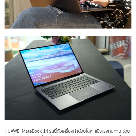
HUAWEI MateBook 14 รุ่นนี้ตัวเครื่องทำด้วยโลหะ แข็งแรงทนทาน ช่วย