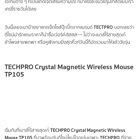
ไอเทมต่าง ๆ ที่เป็นแกดเจ็ตเสริมความปัง ก็มาแรงซะจนวัยรุ่นเทสดีแบบเรา
เครซี่รายวันได้เลย
TECTPRO
วันนี้เลยจะมาป้ายยาแกดเจ็ตไซส์ปุ๊กปิ๊กจากแบรนด์
บอกเลยว่า
ดีไซน์น่ารักแถมราคาก็น่าซื้อเว่อร์ค่ะซิสสส~~ ไม่ว่าจะเมาส์ไร้สายสุดเก๋
ลำโพงสายพกพา หรือหูฟังเกมมิ่งสุดคิ้วท์วันนี้ก็มัดรวมมาให้แล้ววัยรุ่น
T
ECHPRO Crystal Magnetic Wireless Mouse
TP105
TECHPRO Crystal Magnetic Wireless
เริ่มกันที่เมาส์ไร้สายสุดเก๋
Mouse TP105
TECHPRO
ที่มาพร้อมกับดีไซน์ใหม่โดดเด่นเฉพาะ
ที่ช่วย