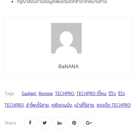
กรุณาสอบถามข้อมูลเพิ่มเติมได้ที่สาขาใกล้บ้านท่าน
BaNANA
Tags:
Gadget
,
Review
,
TECHPRO
,
TECHPRO ดีไหม
,
รีวิว
,
รีวิว
TECHPRO
,
ลำโพงไร้สาย
,
หูฟังเกมมิ่ง
,
เม้าส์ไร้สาย
,
แกดเจ็ต TECHPRO
Share