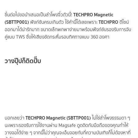
TECHPRO Magnetic
ชิ้นต่อไปขอนำเสนอเป็นลำโพงจิ๋วตัวนี้!
(SBTTP001)
TECHPRO
ฟังก์ชันครบเกินตัว ใช้คำนี้ได้เลยเพราะ
ดีไซน์
ออกมาได้น่ารักมาก ขนาดเล็กพกพาง่ายมาพร้อมฟังก์ชันรองรับการจับ
คู่แบบ TWS ซึ่งให้เสียงชัดกระหึ่มรอบทิศทางแบบ 360 องศา
วางปุ๊ปก็ติดปั๊บ
TECHPRO Magnetic (SBTTP001
)
บอกเลยว่า
ไม่ใช่ลำโพงธรรมดา ๆ
นะเพราะรองรับการใช้งานผ่าน
Magsafe
ดูดติดกับมือถือของคุณทำให้
วาง
จอได้ง่าย ๆ จากนี้ไม่ว่าคุณจะเอ็นจอยกับกี่ความบันเทิงก็ไม่ต้องหาที่