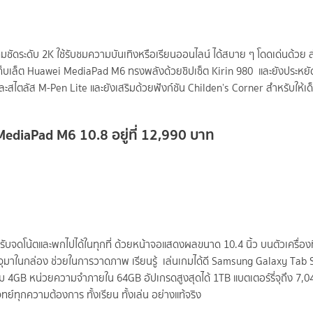
ัดระดับ 2K ใช้รับชมความบันเทิงหรือเรียนออนไลน์ ได้สบาย ๆ โดดเด่นด้วย 
 แท็บเล็ต Huawei MediaPad M6 ทรงพลังด้วยชิปเซ็ต Kirin 980 และยังประหย
ตลัส M-Pen Lite และยังเสริมด้วยฟังก์ชัน Childen’s Corner สำหรับให้เด็ก
diaPad M6 10.8 อยู่ที่ 12,990 บาท
บจดโน้ตและพกไปได้ในทุกที่ ด้วยหน้าจอแสดงผลขนาด 10.4 นิ้ว บนตัวเครื่องท
รจุมาในกล่อง ช่วยในการวาดภาพ เรียนรู้ เล่นเกมได้ดี Samsung Galaxy Tab 
รม 4GB หน่วยความจำภายใน 64GB อัปเกรดสูงสุดได้ 1TB แบตเตอร์รี่จุถึง 7,
ย์ทุกความต้องการ ทั้งเรียน ทั้งเล่น อย่างแท้จริง