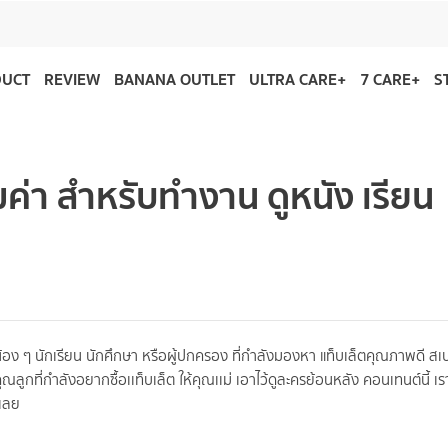
DUCT
REVIEW
BANANA OUTLET
ULTRA CARE+
7 CARE+
S
มค่า สำหรับทำงาน ดูหนัง เรียน
บน้อง ๆ นักเรียน นักศึกษา หรือผู้ปกครอง ที่กำลังมองหา แท็บเล็ตคุณภาพดี สเ
ุณลูกที่กำลังอยากซื้อเเท็บเล็ต ให้คุณเเม่ เอาไว้ดูละครย้อนหลัง คอนเทนต์นี้ เร
ันเลย