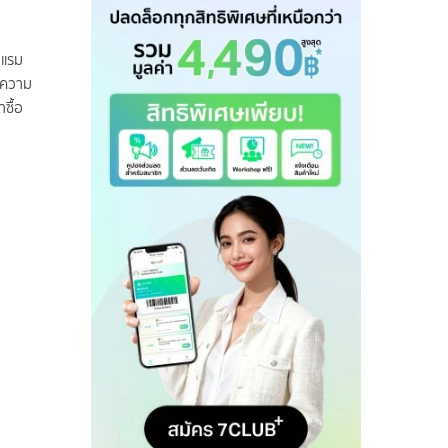
 แรม
าความ
ซื้อ