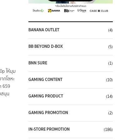
BANANA OUTLET
(4)
BB BEYOND D-BOX
(5)
BNN SURE
(1)
p ให้มุม
จากโลหะ
GAMING CONTENT
(10)
n 659
บสนุน
GAMING PRODUCT
(14)
GAMING PROMOTION
(2)
IN-STORE PROMOTION
(186)