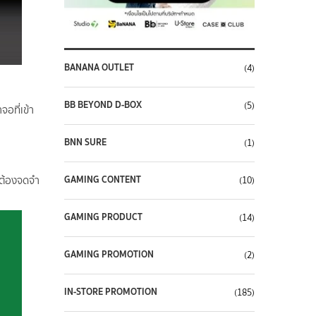
BANANA OUTLET
(4)
BB BEYOND D-BOX
(5)
อที่เข้า
BNN SURE
(1)
GAMING CONTENT
ม่ต้องจดจำ
(10)
GAMING PRODUCT
(14)
GAMING PROMOTION
(2)
IN-STORE PROMOTION
(185)