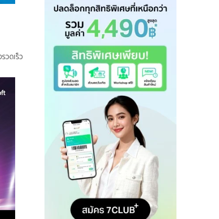
างรวดเร็ว