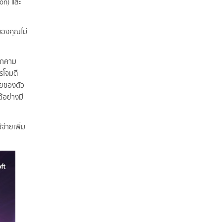
on) และ
ของคุณไม่
ุกคาม
รโจมตี
ัยของตัว
้อย่างมี
้จ่ายเพิ่ม