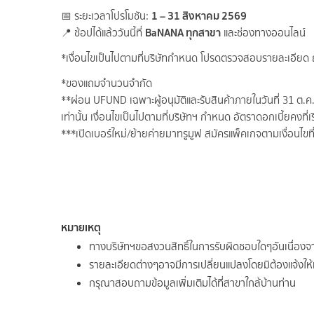
1 – 31 สิงหาคม 2569
📅 ระยะเวลาโปรโมชัน:
BaNANA ทุกสาขา
📍 ช้อปได้แล้ววันนี้ที่
และช่องทางออนไลน์
*เงื่อนไขเป็นไปตามที่บริษัทกำหนด โปรดตรวจสอบรายละเอียด
*ของแถมจำนวนจำกัด
**ผ่อน UFUND เฉพาะผู้อนุมัติและรับสินค้าภายในวันที่ 31 ต.ค.69 
เท่านั้น เงื่อนไขเป็นไปตามที่บริษัทฯ กำหนด อัตราดอกเบี้ยคงที่
***เปิดเบอร์ใหม่/ย้ายค่ายมาทรูมูฟ สมัครแพ็คเกจตามเงื่อนไข
หมายเหตุ
ทางบริษัทฯขอสงวนสิทธิ์ในการรับผิดชอบใดๆอันเนื่อง
รายละเอียดต่างๆอาจมีการเปลี่ยนแปลงโดยมิต้องแจ้งให
กรุณาสอบถามข้อมูลเพิ่มเติมได้ที่สาขาใกล้บ้านท่าน