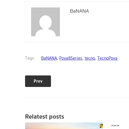
BaNANA
Tags:
BaNANA
,
Pova8Series
,
tecno
,
TecnoPova
Prev
Relatest posts