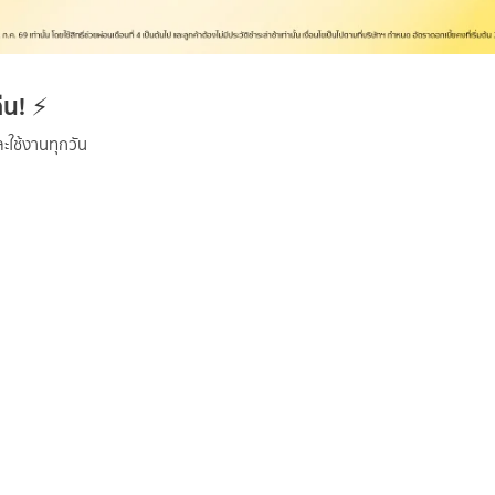
่น!
⚡
ละใช้งานทุกวัน