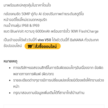
มาพร้อมสเปคสุดคุ้มในราคาโดนใจ
กล้องคมชัด 50MP คู่กับ AI ช่วยปรับภาพถ่ายระดับสตูดิโอ
หน้าจอดีไซน์ใหม่ชวนตกหลุมรัก
ทนน้ำทนฝุ่น IP68 & IP69
แบต BlueVolt ความจุ 6000mAh พร้อมชาร์จไว 90W FlashCharge
vivo V50
เป็นเจ้าของได้แล้ววันนี้ที่
ได้แล้ววันนี้ที่ BaNANA ทั่วประเทศ
ช้อปออนไลน์
หมายเหตุ
ทางบริษัทฯขอสงวนสิทธิ์ในการรับผิดชอบใดๆอันเนื่องจาก ข้อผิด
พลาดทางการพิมพ์ (ผิด/ตก)
รายละเอียดต่างๆอาจมีการเปลี่ยนแปลงโดยมิต้องแจ้งให้ทราบล่วง
หน้า
กรุณาสอบถามข้อมูลเพิ่มเติมได้ที่สาขาใกล้บ้านท่าน