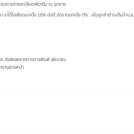
ดสอบถามรายละเอียดเพิ่มเติม ณ จุดขาย
ด จะได้ไม่เสียดอกเบี้ย 16% ต่อปี อัตราดอกเบี้ย 0% : เมื่อลูกค้าชำระเต็มจำน
จาก ข้อผิดพลาดทางการพิมพ์ (ผิด/ตก)
้ทราบล่วงหน้า