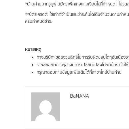
*ย้ายค่ายมาทรูมูฟ สมัครแพ็คเกจตามเงื่อนไขที่กำหนด | โปร
**บัตรเครดิต: ใช้เท่าที่จำเป็นและชำระคืนได้เต็มจำนวนตามกำหน
ครบกำหนดชำระ
หมายเหตุ
ทางบริษัทฯขอสงวนสิทธิ์ในการรับผิดชอบใดๆอันเนื่อง
รายละเอียดต่างๆอาจมีการเปลี่ยนแปลงโดยมิต้องแจ้งให
กรุณาสอบถามข้อมูลเพิ่มเติมได้ที่สาขาใกล้บ้านท่าน
BaNANA