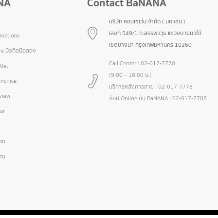
NA
Contact BaNANA
บริษัท คอมเซเว่น จำกัด ( มหาชน )
เลขที่ 549/1 ถ.สรรพาวุธ แขวงบางนาใต้
omotions
เขตบางนา กรุงเทพมหานคร 10260
e มือถือมือสอง
Call Center :
02-017-7770
let
(9.00 – 18.00 น.)
nchise
บริการหลังการขาย :
02-017-7778
view
ช้อป Online กับ BaNANA :
02-017-7788
ar
ion
icy