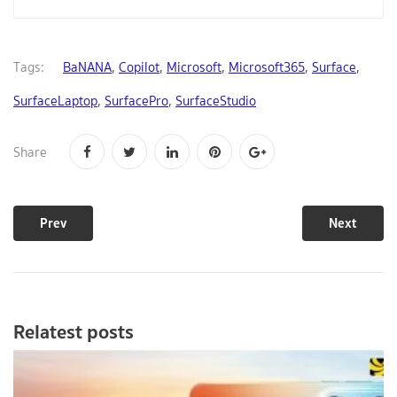
Tags:
BaNANA
,
Copilot
,
Microsoft
,
Microsoft365
,
Surface
,
SurfaceLaptop
,
SurfacePro
,
SurfaceStudio
Share
Prev
Next
Relatest posts