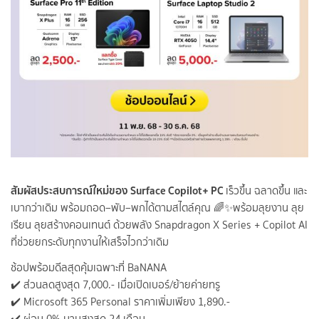
สัมผัสประสบการณ์ใหม่ของ Surface Copilot+ PC
เร็วขึ้น ฉลาดขึ้น และ
เบากว่าเดิม พร้อมถอด–พับ–พกได้ตามสไตล์คุณ 🌈✨พร้อมลุยงาน ลุย
เรียน ลุยสร้างคอนเทนต์ ด้วยพลัง Snapdragon X Series + Copilot AI
ที่ช่วยยกระดับทุกงานให้เสร็จไวกว่าเดิม
ช้อปพร้อมดีลสุดคุ้มเฉพาะที่ BaNANA
✔️ ส่วนลดสูงสุด 7,000.- เมื่อเปิดเบอร์/ย้ายค่ายทรู
✔️ Microsoft 365 Personal ราคาเพิ่มเพียง 1,890.-
✔️ ผ่อน 0% นานสูงสุด 24 เดือน