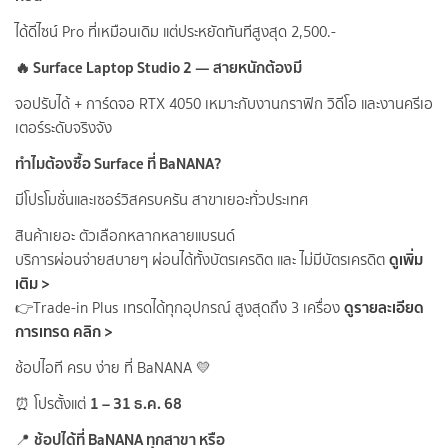
ได้ดีไซน์ Pro ที่เหมือนเดิม แต่ประหยัดทันทีสูงสุด 2,500.-
🔥 Surface Laptop Studio 2 — สายหนักต้องมี
จอปรับได้ + การ์ดจอ RTX 4050 เหมาะกับงานกราฟิก วิดีโอ และงานครีเอ
เตอร์ระดับจริงจัง
ทำไมต้องซื้อ Surface ที่ BaNANA?
มีโปรโมชั่นและเซอร์วิสครบครัน สาขาเยอะทั่วประเทศ
สินค้าเยอะ ตัวเลือกหลากหลายแบรนด์
ดูเพิ่ม
บริการผ่อนจ่ายสบายๆ ผ่อนได้ทั้งบัตรเครดิต และ ไม่มีบัตรเครดิต
เติม >
ดูรายละเอียด
👉Trade-in Plus เทรดได้ทุกอุปกรณ์ สูงสุดถึง 3 เครื่อง
การเทรด คลิก >
ช้อปไอที ครบ ง่าย ที่ BaNANA 💛
1 – 31 ธ.ค. 68
⏰ โปรตั้งแต่
ช้อปได้ที่ BaNANA ทุกสาขา หรือ
📍