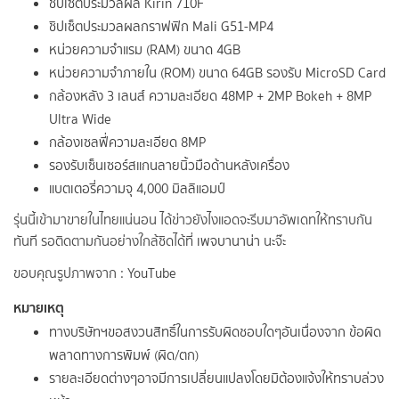
ชิปเซ็ตประมวลผล Kirin 710F
ชิปเซ็ตประมวลผลกราฟฟิก Mali G51-MP4
หน่วยความจำแรม (RAM) ขนาด 4GB
หน่วยความจำภายใน (ROM) ขนาด 64GB รองรับ MicroSD Card
กล้องหลัง 3 เลนส์ ความละเอียด 48MP + 2MP Bokeh + 8MP
Ultra Wide
กล้องเซลฟี่ความละเอียด 8MP
รองรับเซ็นเซอร์สแกนลายนิ้วมือด้านหลังเครื่อง
แบตเตอรี่ความจุ 4,000 มิลลิแอมป์
รุ่นนี้เข้ามาขายในไทยแน่นอน ได้ข่าวยังไงแอดจะรีบมาอัพเดทให้ทราบกัน
ทันที รอติดตามกันอย่างใกล้ชิดได้ที่
เพจบานาน่า
นะจ๊ะ
ขอบคุณรูปภาพจาก :
YouTube
หมายเหตุ
ทางบริษัทฯขอสงวนสิทธิ์ในการรับผิดชอบใดๆอันเนื่องจาก ข้อผิด
พลาดทางการพิมพ์ (ผิด/ตก)
รายละเอียดต่างๆอาจมีการเปลี่ยนแปลงโดยมิต้องแจ้งให้ทราบล่วง