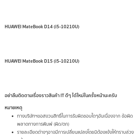
HUAWEI MateBook D15 (i5-10210U)
อย่าลืมติดตามเรื่องราวสินค้า IT ดีๆ ได้ใหม่ในครั้งหน้านะครับ
หมายเหตุ
ทางบริษัทฯขอสงวนสิทธิ์ในการรับผิดชอบใดๆอันเนื่องจาก ข้อผิด
พลาดทางการพิมพ์ (ผิด/ตก)
รายละเอียดต่างๆอาจมีการเปลี่ยนแปลงโดยมิต้องแจ้งให้ทราบล่วง
หน้า
กรุณาสอบถามข้อมูลเพิ่มเติมได้ที่สาขาใกล้บ้านท่าน