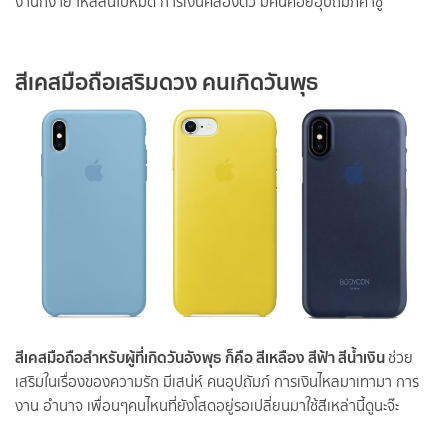
งานก็ง่าย ไหลลื่นไปหมด การเงินคล่องตัว มีคนคอยอุปถัมภ์ค้ำชู
สีเคสมือถือเสริมดวง คนเกิดวันพุธ
สีเคสมือถือสำหรับผู้ที่เกิดวันอังพุธ ก็คือ สีเหลือง สีฟ้า สีน้ำเงิน
ช่วย
เสริมในเรื่องของความรัก มีเสน่ห์ คนอุปถัมภ์ การเงินไหลมาเทามา การ
งาน อำนาจ เพื่อนๆคนไหนที่ยังโสดอยู่รอเปลี่ยนมาใช้สีเหล่านี้ดูนะจ๊ะ