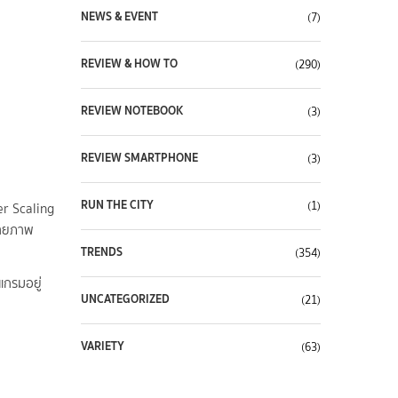
NEWS & EVENT
(7)
REVIEW & HOW TO
(290)
REVIEW NOTEBOOK
(3)
REVIEW SMARTPHONE
(3)
RUN THE CITY
(1)
er Scaling
ยายภาพ
TRENDS
(354)
แกรมอยู่
UNCATEGORIZED
(21)
VARIETY
(63)