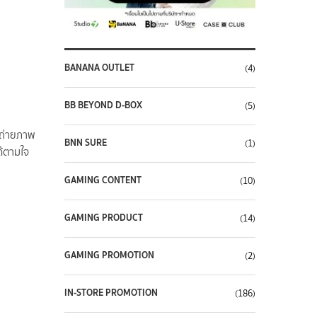
BANANA OUTLET
(4)
BB BEYOND D-BOX
(5)
อบถ่ายภาพ
BNN SURE
(1)
ด้ตามใจ
GAMING CONTENT
(10)
GAMING PRODUCT
(14)
GAMING PROMOTION
(2)
IN-STORE PROMOTION
(186)