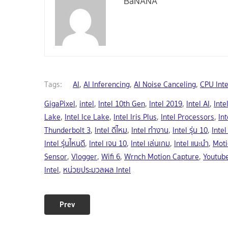
BaNANA
Tags:
AI
,
AI Inferencing
,
AI Noise Canceling
,
CPU Inte
GigaPixel
,
intel
,
Intel 10th Gen
,
Intel 2019
,
Intel AI
,
Inte
Lake
,
Intel Ice Lake
,
Intel Iris Plus
,
Intel Processors
,
Int
Thunderbolt 3
,
Intel ดีไหม
,
Intel ทำงาน
,
Intel รุ่น 10
,
Intel
Intel รุ่นไหนดี
,
Intel เจน 10
,
Intel เล่นเกม
,
Intel แนะนำ
,
Moti
Sensor
,
Vlogger
,
Wifi 6
,
Wrnch Motion Capture
,
Youtub
Intel
,
หน่วยประมวลผล Intel
Prev