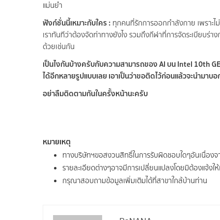
แม่นยำ
ฟังก์ชั่นนี้เหมาะกับใคร :
ทุกคนที่รักการออกกำลังกาย เพราะไม่
เราทันทีว่าต้องจัดท่าทางยังไง รวมถึงกีฬาที่การจัดระเบียบร่า
ด้วยเช่นกัน
เป็นไงกันบ้างครับกับความสามารถของ AI บน Intel 10th GEN ท
ได้อีกหลายรูปแบบเลย เอาเป็นว่าขอติดไว้ก่อนแล้วจะนำมาบอก
อย่าลืมติดตามกันในครั้งหน้านะครับ
หมายเหตุ
ทางบริษัทฯขอสงวนสิทธิ์ในการรับผิดชอบใดๆอันเนื่อง
รายละเอียดต่างๆอาจมีการเปลี่ยนแปลงโดยมิต้องแจ้งให
กรุณาสอบถามข้อมูลเพิ่มเติมได้ที่สาขาใกล้บ้านท่าน