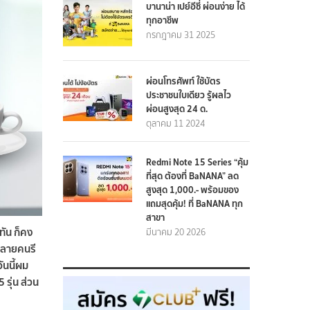
บานาน่า เปย์อีซี่ ผ่อนง่าย ได้
ทุกอาชีพ
กรกฎาคม 31 2025
ผ่อนโทรศัพท์ ใช้บัตร
ประชาชนใบเดียว รู้ผลไว
ผ่อนสูงสุด 24 ด.
ตุลาคม 11 2024
Redmi Note 15 Series “คุ้ม
ที่สุด ต้องที่ BaNANA” ลด
สูงสุด 1,000.- พร้อมของ
แถมสุดคุ้ม! ที่ BaNANA ทุก
สาขา
ทัน ก็คง
มีนาคม 20 2026
ๆหลายคนรี
ันนี้ผม
 รุ่น ส่วน