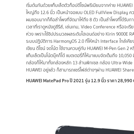
เริ่มต้นกันด้วยแท็บเล็ตตัวท็อปดีไซน์พรีเมียมจากค่าย HUAWE
ใหญ่ถึง 12.6 นิ้ว เป็นหน้าจอแบบ OLED FullView Display ความ
ผมชอบมากก็คือลำโพงที่จัดมาให้ถึง 8 ตัว เป็นลำโพงที่ได้รับก
เวลาที่เราดูหนังดูซีรีส์, เล่นเกม, Video Conference หรือจะเ
ห่วง เพราะใช้ชิปประมวลผลระดับไฮเอนด์อย่าง Kirin 9000E RAM
ระบบปฏิบัติการ HarmonyOS 2.0 ที่ให้หน้า Interface ใกล้เ
เขียน ดีไซน์ จดโน้ต ใช้งานควบคู่กับ HUAWEI M-Pen Gen 2 
แท็บเล็ตเป็นโน้ตบุ๊คก็ได้ แบตเตอรี่ก็ให้มาแบบจัดเต็มถึง 10,050
กล้องก็ให้มาทั้งกล้องหลัก 13 ล้านพิกเซล กล้อง Ultra-Wide 
HUAWEI อยู่แล้ว ก็สามารถแชร์ไฟล์ต่างๆผ่าน HUAWEI Share 
HUAWEI MatePad Pro ปี 2021 รุ่น 12.9 นิ้ว ราคา 28,990