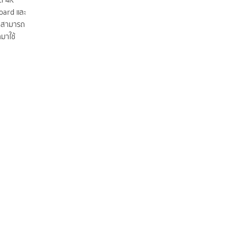
ยด 4K
oard และ
ก็สามารถ
มาใช้