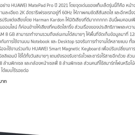
I อย่าง HUAWEI MatePad Pro ปี 2021 โดยจุดเด่นของแท็บเล็ตรุ่นนี้ก็คือ หน
ละเอียด 2K อัตรารีเฟรชเรทอยู่ที่ 60Hz ให้ภาพคมชัดสีสันสดใส และอีกหนึ่งจุด
ารปรับแต่งเสียงโดย Harman Kardon ให้มิติเสียงที่ดีมากกกกก อันนี้ผมคอนเฟิ
รียนออนไลน์ ก็ค่อนข้างให้เสียงที่คมชัดใสกริ้ง ส่วนเรื่องของประสิทธิภาพและคว
 8 GB สามารถทำงานรวมถึงเล่นเกมได้สบายๆ ให้พื้นที่จัดเก็บข้อมูลมาที่ 12
คียงกับการใช้งานบน Notebook และ Desktop รองรับการทำงานได้หลายแบบ ทั้
หรือจะใช้งานร่วมกับ HUAWEI Smart Magnetic Keyboard เพื่อปรับเปลี่ยนกา
 มิลลิแอมป์ ใช้ได้ทั้งวันสบายๆ แถมยังรองรับชาร์จไวและชาร์จไร้สายอีกด้วย ส่วนเ
8 ล้านพิกเซล และกล้องหน้าเซลฟี่ 8 ล้านพิกเซล ส่วนคนที่ใช้สมาร์ทโฟนหรือโน
ได้แบบไร้รอยต่อ
 บาท