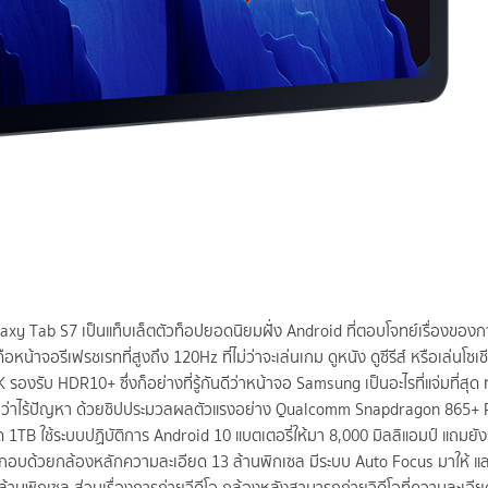
xy Tab S7 เป็นแท็บเล็ตตัวท็อปยอดนิยมฝั่ง Android ที่ตอบโจทย์เรื่องของ
หน้าจอรีเฟรชเรทที่สูงถึง 120Hz ที่ไม่ว่าจะเล่นเกม ดูหนัง ดูซีรีส์ หรือเล่นโซเช
รับ HDR10+ ซึ่งก็อย่างที่รู้กันดีว่าหน้าจอ Samsung เป็นอะไรที่แจ่มที่สุด ทั้
ลยว่าไร้ปัญหา ด้วยชิปประมวลผลตัวแรงอย่าง Qualcomm Snapdragon 865+
ุด 1TB ใช้ระบบปฏิบัติการ Android 10 แบตเตอรี่ให้มา 8,000 มิลลิแอมป์ แถมยั
ประกอบด้วยกล้องหลักความละเอียด 13 ล้านพิกเซล มีระบบ Auto Focus มาให้ แ