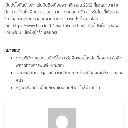
เป็นยังไงกันบ้างสำหรับมือถือเดือนพฤศจิกายน 2562 ที่แอดนำมาฝาก
กัน น่าจะโดนใจเพื่อน ๆ ชาวบานาน่า ทุกคนนะครับ สำหรับใครที่เป็นสาย
ชิล ไม่อยากเสียเวลาออกจากบ้าน สามารถสั่งซื้อออนไลน
ได้ที่
https://www.bnn.in.th/smartphone.html
เรามีโปรเด็ด ๆ ของ
เเถมเพียบ ไม่เเพ้หน้าร้านเลยครับ
หมายเหตุ
ทางบริษัทฯขอสงวนสิทธิ์ในการรับผิดชอบใดๆอันเนื่องจาก ข้อผิด
พลาดทางการพิมพ์ (ผิด/ตก)
รายละเอียดต่างๆอาจมีการเปลี่ยนแปลงโดยมิต้องแจ้งให้ทราบล่วง
หน้า
กรุณาสอบถามข้อมูลเพิ่มเติมได้ที่สาขาใกล้บ้านท่าน