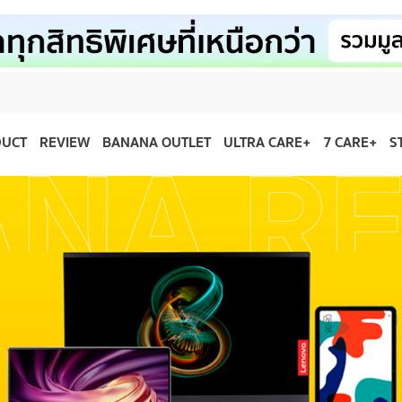
DUCT
REVIEW
BANANA OUTLET
ULTRA CARE+
7 CARE+
S