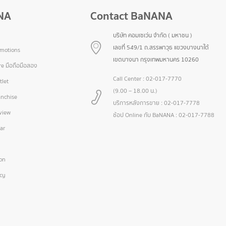
NA
Contact BaNANA
บริษัท คอมเซเว่น จำกัด ( มหาชน )
เลขที่ 549/1 ถ.สรรพาวุธ แขวงบางนาใต้
omotions
เขตบางนา กรุงเทพมหานคร 10260
e มือถือมือสอง
Call Center :
02-017-7770
let
(9.00 – 18.00 น.)
nchise
บริการหลังการขาย :
02-017-7778
view
ช้อป Online กับ BaNANA :
02-017-7788
ar
ion
icy