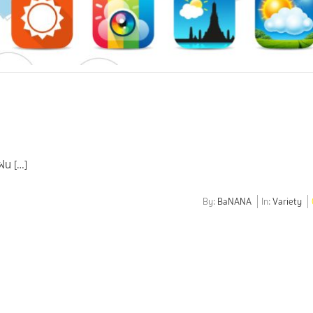
ฝน […]
By:
BaNANA
In:
Variety