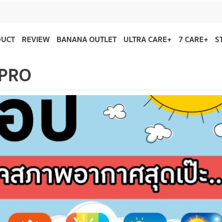
DUCT
REVIEW
BANANA OUTLET
ULTRA CARE+
7 CARE+
S
 PRO