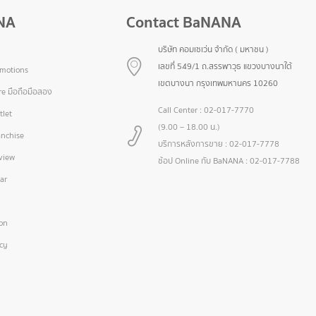
NA
Contact BaNANA
บริษัท คอมเซเว่น จำกัด ( มหาชน )
เลขที่ 549/1 ถ.สรรพาวุธ แขวงบางนาใต้
omotions
เขตบางนา กรุงเทพมหานคร 10260
e มือถือมือสอง
Call Center :
02-017-7770
let
(9.00 – 18.00 น.)
nchise
บริการหลังการขาย :
02-017-7778
view
ช้อป Online กับ BaNANA :
02-017-7788
ar
ion
icy