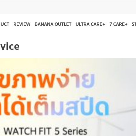
DUCT
REVIEW
BANANA OUTLET
ULTRA CARE+
7 CARE+
S
vice