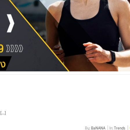
 […]
By:
BaNANA
In:
Trends