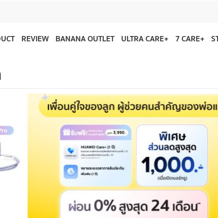
DUCT
REVIEW
BANANA OUTLET
ULTRA CARE+
7 CARE+
S
h