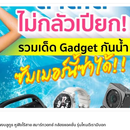
าโพงบลูทูธ หูฟังไร้สาย สมาร์ทวอทช์ กล้องแอคชั่น รุ่นไหนดีเรามีบอก