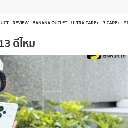
DUCT
REVIEW
BANANA OUTLET
ULTRA CARE+
7 CARE+
S
13 ดีไหม