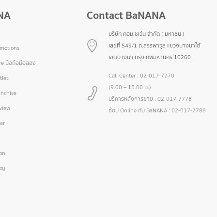
NA
Contact BaNANA
บริษัท คอมเซเว่น จำกัด ( มหาชน )
เลขที่ 549/1 ถ.สรรพาวุธ แขวงบางนาใต้
omotions
เขตบางนา กรุงเทพมหานคร 10260
e มือถือมือสอง
Call Center :
02-017-7770
let
(9.00 – 18.00 น.)
nchise
บริการหลังการขาย :
02-017-7778
view
ช้อป Online กับ BaNANA :
02-017-7788
ar
ion
icy