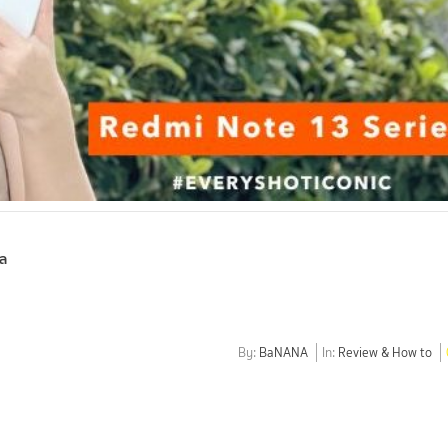
ีล
By:
BaNANA
In:
Review & How to