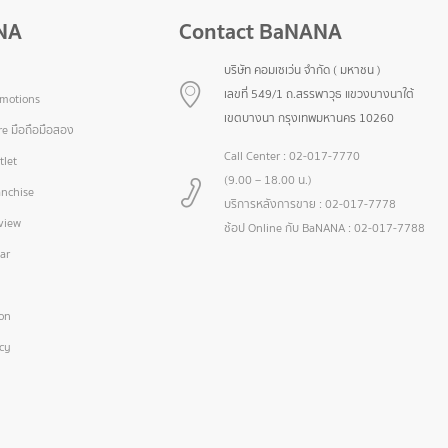
NA
Contact BaNANA
บริษัท คอมเซเว่น จำกัด ( มหาชน )
เลขที่ 549/1 ถ.สรรพาวุธ แขวงบางนาใต้
omotions
เขตบางนา กรุงเทพมหานคร 10260
e มือถือมือสอง
Call Center :
02-017-7770
let
(9.00 – 18.00 น.)
nchise
บริการหลังการขาย :
02-017-7778
view
ช้อป Online กับ BaNANA :
02-017-7788
ar
ion
icy