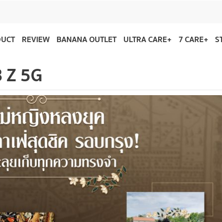
DUCT
REVIEW
BANANA OUTLET
ULTRA CARE+
7 CARE+
S
 Z 5G