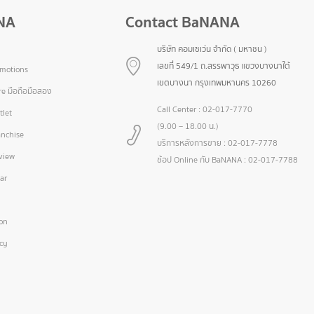
NA
Contact BaNANA
บริษัท คอมเซเว่น จำกัด ( มหาชน )
เลขที่ 549/1 ถ.สรรพาวุธ แขวงบางนาใต้
omotions
เขตบางนา กรุงเทพมหานคร 10260
e มือถือมือสอง
Call Center :
02-017-7770
let
(9.00 – 18.00 น.)
nchise
บริการหลังการขาย :
02-017-7778
view
ช้อป Online กับ BaNANA :
02-017-7788
ar
ion
icy