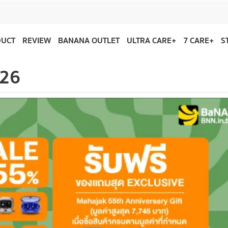
DUCT
REVIEW
BANANA OUTLET
ULTRA CARE+
7 CARE+
S
026