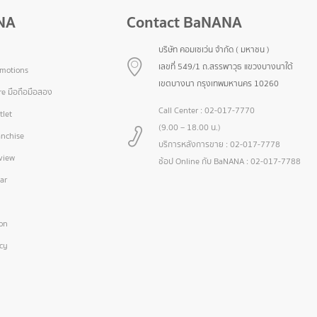
NA
Contact BaNANA
บริษัท คอมเซเว่น จำกัด ( มหาชน )
เลขที่ 549/1 ถ.สรรพาวุธ แขวงบางนาใต้
omotions
เขตบางนา กรุงเทพมหานคร 10260
e มือถือมือสอง
Call Center :
02-017-7770
let
(9.00 – 18.00 น.)
nchise
บริการหลังการขาย :
02-017-7778
view
ช้อป Online กับ BaNANA :
02-017-7788
ar
ion
icy