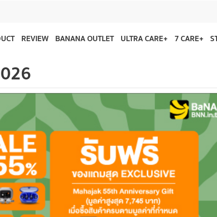
DUCT
REVIEW
BANANA OUTLET
ULTRA CARE+
7 CARE+
S
2026