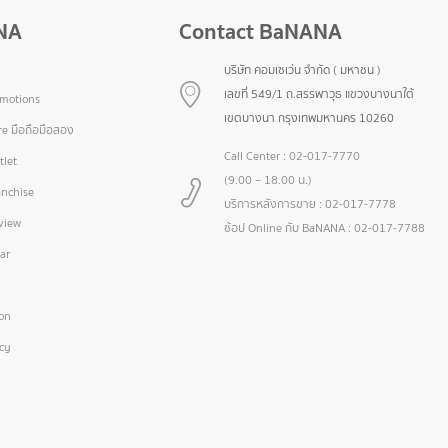
NA
Contact BaNANA
บริษัท คอมเซเว่น จำกัด ( มหาชน )
เลขที่ 549/1 ถ.สรรพาวุธ แขวงบางนาใต้
omotions
เขตบางนา กรุงเทพมหานคร 10260
e มือถือมือสอง
Call Center :
02-017-7770
let
(9.00 – 18.00 น.)
nchise
บริการหลังการขาย :
02-017-7778
view
ช้อป Online กับ BaNANA :
02-017-7788
ar
ion
icy