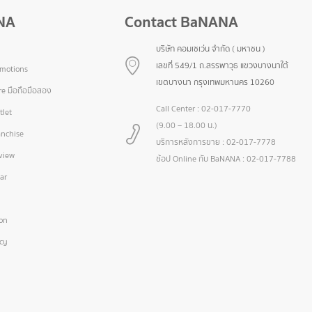
NA
Contact BaNANA
บริษัท คอมเซเว่น จำกัด ( มหาชน )
เลขที่ 549/1 ถ.สรรพาวุธ แขวงบางนาใต้
omotions
เขตบางนา กรุงเทพมหานคร 10260
e มือถือมือสอง
Call Center :
02-017-7770
let
(9.00 – 18.00 น.)
nchise
บริการหลังการขาย :
02-017-7778
view
ช้อป Online กับ BaNANA :
02-017-7788
ar
ion
icy