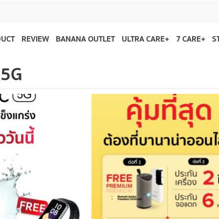
DUCT
REVIEW
BANANA OUTLET
ULTRA CARE+
7 CARE+
S
 5G